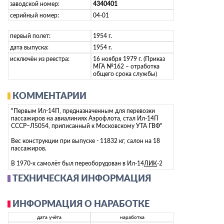
заводской номер:
4340401
серийный номер:
04-01
первый полет:
1954 г.
дата выпуска:
1954 г.
исключён из реестра:
16 ноября 1979 г. (Приказ
МГА №162 – отработка
общего срока службы)
КОММЕНТАРИИ
"Первым Ил-14П, предназначенным для перевозки
пассажиров на авиалиниях Аэрофлота, стал Ил-14П
СССР–Л5054, приписанный к Московскому УТА ГВФ"
Вес конструкции при выпуске - 11832 кг, салон на 18
пассажиров.
В 1970-х самолёт был переоборудован в Ил-14
ЛИК
-2
ТЕХНИЧЕСКАЯ ИНФОРМАЦИЯ
ИНФОРМАЦИЯ О НАРАБОТКЕ
дата учёта
наработка