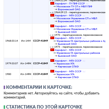
— с 1964.01.04 - переподчинение, переименование
Аэрофлот - ГУ ГВФ СССР
(
su
)
→
Московское ТУ СП и МВЛ ГВФ
→
Воронежский ОАО
— с 1964.09.15 - переподчинение, переименование
Аэрофлот - МГА СССР
(
su
)
→
Московское Управление СП и МВЛ
→
Воронежский ОАО
Аэрофлот - МГА СССР
(
su
)
→
Московское Управление СП и МВЛ
→
Быковский ОАО
— с 1970 - переподчинение, переименование:
Аэрофлот - МГА СССР
(
su
)
1968.03.14
Ил-14М
СССР-41849
→
Управление ГА Центральных районов и Аркт
→
Быковский ОАО
— с 1975 - переподчинение, переименование:
Аэрофлот - МГА СССР
(
su
)
→
Управление ГА Центральных районов
→
Быковский ОАО
Аэрофлот - МГА СССР
(
su
)
1979.03.07
Ил-14ФК
СССР-41849
→
Украинское УГА
→
Керченская СПАЭ
Аэрофлот - МГА СССР
(
su
)
1980
Ил-14ФК
СССР-41849
→
Украинское УГА
→
Керченская СПАЭ
КОММЕНТАРИИ К КАРТОЧКЕ:
Комментариев нет. Авторизуйтесь на сайте, чтобы добавить
комментарий.
СТАТИСТИКА ПО ЭТОЙ КАРТОЧКЕ