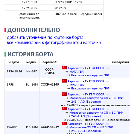
1957.02.01
1726ч (ППР - 592ч)
1979.03.07
31262ч
статистика по
107
час. в месяц - средний налёт
эксплуатации:
ДОПОЛНИТЕЛЬНО
· добавить уточнение по карточке борта
· все комментарии к фотографиям этой карточки
ИСТОРИЯ БОРТА
с даты:
модиф.:
бортовой:
эксплуатант:
Аэрофлот - ГУ ГВФ СССР
(
su
)
СССР-
1954.10.14
Ил-14П
→
МУТА ГВФ
Л5054
→
Быковская авиагруппа ГВФ
Аэрофлот - ГУ ГВФ СССР
(
su
)
1958
Ил-14М
СССР-41849
→
МУТА ГВФ
→
Быковская авиагруппа ГВФ
Аэрофлот - ГУ ГВФ СССР
(
su
)
→
Московская авиагруппа СП и ВС ГВФ
→
243-й АО (Воронеж)
— с 1960.01 - переподчинение, переименование:
Аэрофлот - ГУ ГВФ СССР
(
su
)
→
Московская авиагруппа СП и ВС ГВФ
→
243-й АО (Воронеж)
— с 1960.04.02 - переподчинение, переименование
Аэрофлот - ГУ ГВФ СССР
(
su
)
1960.01
Ил-14М
СССР-41849
→
Московское ТУ СП и МВЛ ГВФ
→
243-й АО (Воронеж)