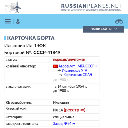
PLANES.NET
RUSSIAN
ПОРТАЛ АВТОРСКОЙ АВИАЦИОННОЙ ФОТОГРАФИИ
НАШИ САЙТЫ
КАРТОЧКА БОРТА
Поиск фотографий
Ильюшин Ил-14ФК
Поиск в реестре
Кратко
Подробно
Бортовой №:
СССР-41849
ВОЙТИ
статус:
порезан/уничтожен
крайний оператор:
Аэрофлот - МГА СССР
(
su
)
→
Украинское УГА
→
Керченская СПАЭ
до 1980 г.
в эксплуатации:
с 14 октября 1954 г.
до 1980 г.
КБ разработчик:
Ильюшин
ЗАРЕГИСТРИРОВАТЬСЯ
базовый тип:
(реестр ➦)
Ил-14
категория:
специальные
завод-изготовитель:
Завод №84 ➦