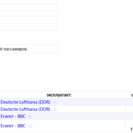
26 пассажиров.
эксплуатант:
Deutsche Lufthansa (DDR)
(
de
)
Deutsche Lufthansa (DDR)
(
de
)
Египет - ВВС
(
eg
)
Египет - ВВС
(
eg
)