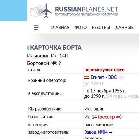
PLANES.NET
RUSSIAN
ПОРТАЛ АВТОРСКОЙ АВИАЦИОННОЙ ФОТОГРАФИИ
ГЛАВНАЯ
ФОТО
РЕЕСТРЫ
ДАННЫЕ
КАРТОЧКА БОРТА
Ильюшин Ил-14П
Бортовой №:
?
статус:
порезан/уничтожен
Египет - ВВС
(
eg
)
крайний оператор:
до 1990 г.
с 17 ноября 1955 г.
в эксплуатации:
до 1990 г.
(34 года 1 меся
КБ разработчик:
Ильюшин
(реестр ➦)
базовый тип:
Ил-14
категория:
пассажирские
завод-изготовитель:
Завод №84 ➦