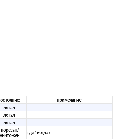
состояние:
примечание:
летал
летал
летал
порезан/
где? когда?
уничтожен