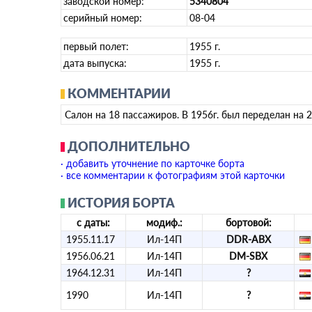
заводской номер:
5340804
серийный номер:
08-04
первый полет:
1955 г.
дата выпуска:
1955 г.
КОММЕНТАРИИ
Салон на 18 пассажиров. В 1956г. был переделан на 
ДОПОЛНИТЕЛЬНО
· добавить уточнение по карточке борта
· все комментарии к фотографиям этой карточки
ИСТОРИЯ БОРТА
с даты:
модиф.:
бортовой:
1955.11.17
Ил-14П
DDR-ABX
1956.06.21
Ил-14П
DM-SBX
1964.12.31
Ил-14П
?
1990
Ил-14П
?