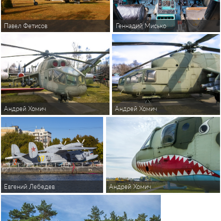
Павел Фетисов
Геннадий Мисько
Андрей Хомич
Андрей Хомич
Андрей Хомич
Евгений Лебедев