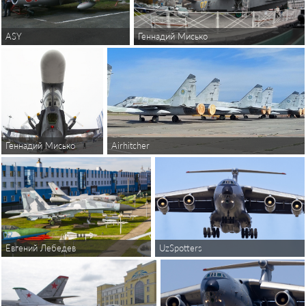
ASY
Геннадий Мисько
Геннадий Мисько
Airhitcher
Евгений Лебедев
UzSpotters