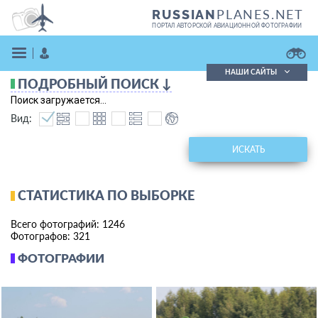
PLANES.NET
RUSSIAN
ПОРТАЛ АВТОРСКОЙ АВИАЦИОННОЙ ФОТОГРАФИИ
НАШИ САЙТЫ
ПОДРОБНЫЙ ПОИСК ↓
Поиск фотографий
Поиск загружается...
Поиск в реестре
Вид:
Кратко
Подробно
ВОЙТИ
ИСКАТЬ
СТАТИСТИКА ПО ВЫБОРКЕ
Всего фотографий: 1246
Фотографов: 321
ФОТОГРАФИИ
ЗАРЕГИСТРИРОВАТЬСЯ