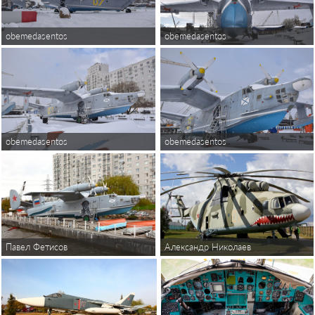
obemedasentos
obemedasentos
obemedasentos
obemedasentos
Павел Фетисов
Александр Николаев