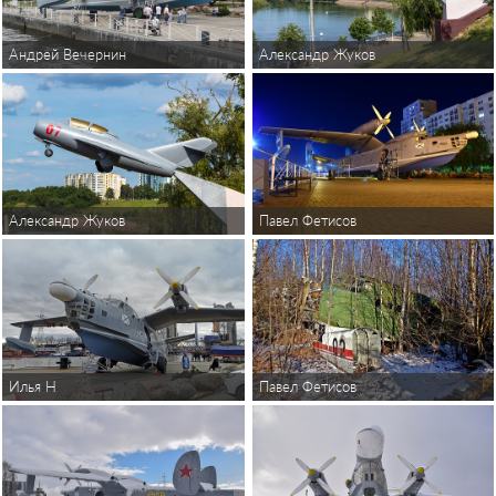
Андрей Вечернин
Александр Жуков
Александр Жуков
Павел Фетисов
Илья Н
Павел Фетисов