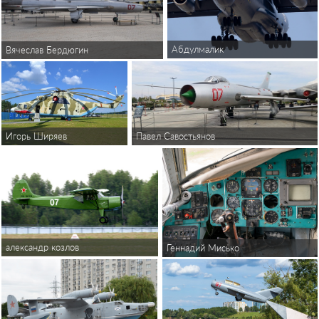
Абдулмалик
Вячеслав Бердюгин
Павел Савостьянов
Игорь Ширяев
александр козлов
Геннадий Мисько