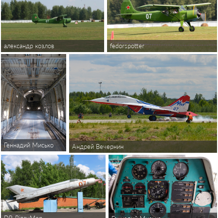
fedorspotter
александр козлов
Геннадий Мисько
Андрей Вечернин