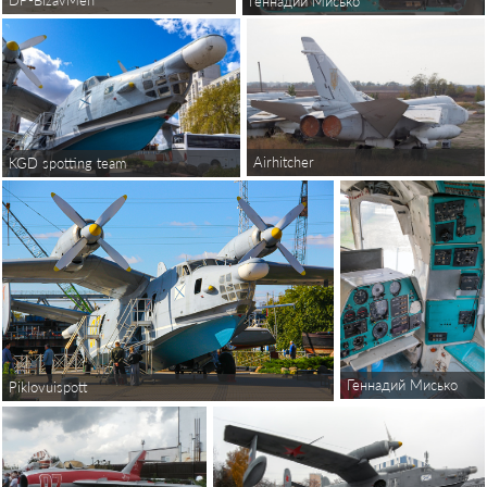
DP-BizavMen
Геннадий Мисько
Airhitcher
KGD spotting team
Геннадий Мисько
Piklovuispott