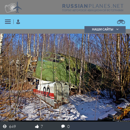
PLANES.NET
RUSSIAN
ПОРТАЛ АВТОРСКОЙ АВИАЦИОННОЙ ФОТОГРАФИИ
НАШИ САЙТЫ
Поиск фотографий
Поиск в реестре
Кратко
Подробно
ВОЙТИ
ЗАРЕГИСТРИРОВАТЬСЯ
649
7
0