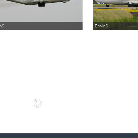
nS
ErwinS