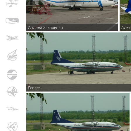
Алек
Андрей Захаренко
Fencer