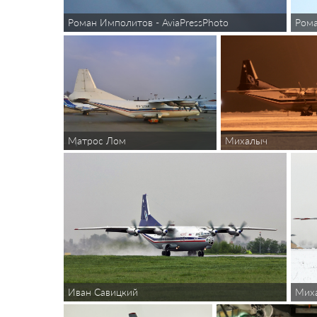
Роман Имполитов - AviaPressPhoto
Рома
Михалыч
Матрос Лом
Иван Савицкий
Мих