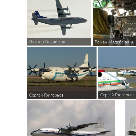
Язынин Владимир
Роман Мадебейкин
Сергей Григорьев
Сергей Григорьев