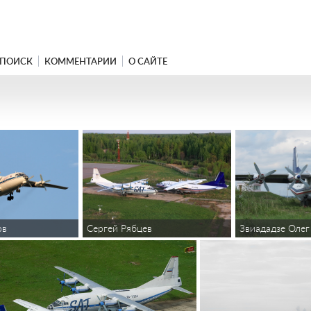
ПОИСК
КОММЕНТАРИИ
О САЙТЕ
ов
Звиададзе Олег
Сергей Рябцев