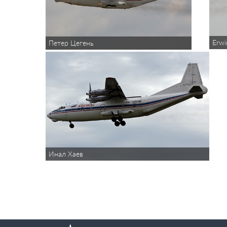
Erwi
Петeр Цегень
Инал Хаев