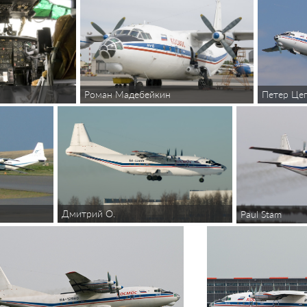
Роман Мадебейкин
Петeр Це
Дмитрий О.
Paul Stam