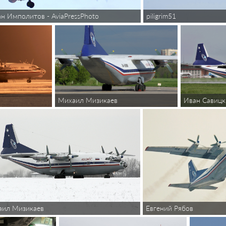
н Имполитов - AviaPressPhoto
piligrim51
Михаил Мизикаев
Иван Савицк
Евгений Рябов
аил Мизикаев