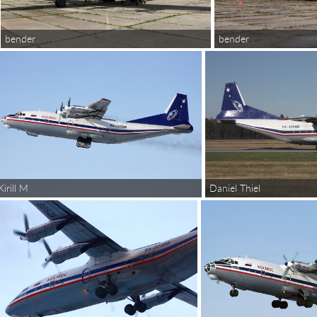
bender
bender
Kirill M
Daniel Thiel