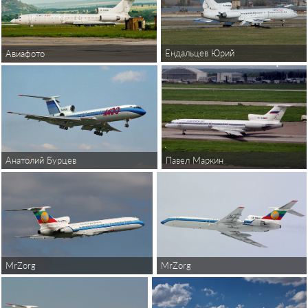
Ендальцев Юрий
Авиафото
Анатолий Бурцев
Павел Маркин
MrZorg
MrZorg