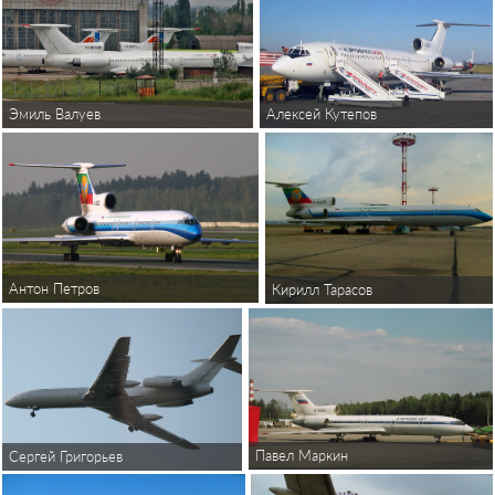
Алексей Кутепов
Эмиль Валуев
Антон Петров
Кирилл Тарасов
Павел Маркин
Сергей Григорьев