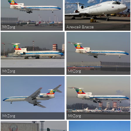
MrZorg
Алексей Власов
MrZorg
MrZorg
MrZorg
MrZorg