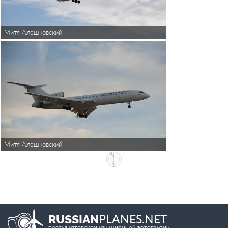
Митя Алешковский
Митя Алешковский
PLANES.NET
RUSSIAN