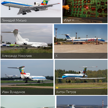
Илья Н
Геннадий Мисько
Александр Николаев
X
Иван Вукадинов
Антон Петров