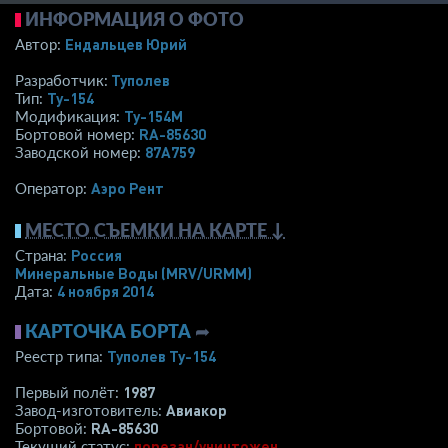
ИНФОРМАЦИЯ О ФОТО
Ендальцев Юрий
Автор:
Туполев
Разработчик:
Ту-154
Тип:
Ту-154М
Модификация:
RA-85630
Бортовой номер:
87A759
Заводской номер:
Аэро Рент
Оператор:
МЕСТО СЪЕМКИ НА КАРТЕ ↓
Россия
Страна:
Минеральные Воды
(MRV/URMM)
4 ноября 2014
Дата:
КАРТОЧКА БОРТА
➦
Туполев Ту-154
Реестр типа:
1987
Первый полёт:
Авиакор
Завод-изготовитель:
RA-85630
Бортовой:
порезан/уничтожен
Текущий статус: