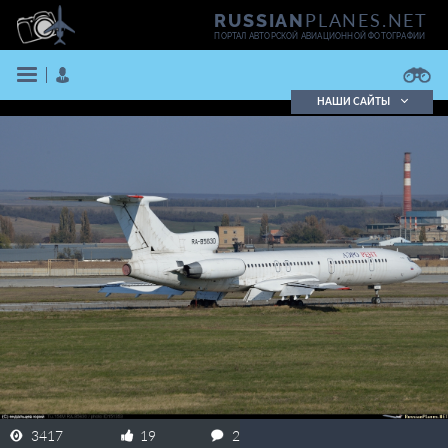
PLANES.NET
RUSSIAN
ПОРТАЛ АВТОРСКОЙ АВИАЦИОННОЙ ФОТОГРАФИИ
НАШИ САЙТЫ
Поиск фотографий
Поиск в реестре
Кратко
Подробно
ВОЙТИ
ЗАРЕГИСТРИРОВАТЬСЯ
3417
19
2