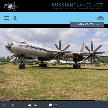
PLANES.NET
RUSSIAN
ПОРТАЛ АВТОРСКОЙ АВИАЦИОННОЙ ФОТОГРАФИИ
НАШИ САЙТЫ
Поиск фотографий
Поиск в реестре
Кратко
Подробно
ВОЙТИ
ЗАРЕГИСТРИРОВАТЬСЯ
5316
34
11