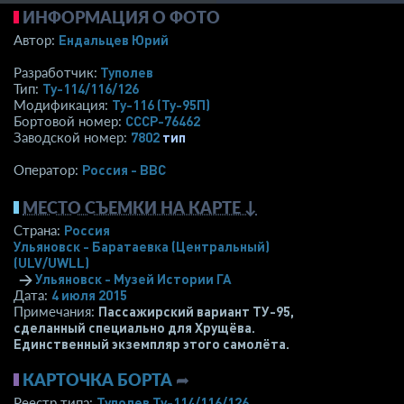
ИНФОРМАЦИЯ О ФОТО
Ендальцев Юрий
Автор:
Туполев
Разработчик:
Ту-114/116/126
Тип:
Ту-116 (Ту-95П)
Модификация:
СССР-76462
Бортовой номер:
7802
тип
Заводской номер:
Россия - ВВС
Оператор:
МЕСТО СЪЕМКИ НА КАРТЕ ↓
Россия
Страна:
Ульяновск - Баратаевка (Центральный)
(ULV/UWLL)
→
Ульяновск - Музей Истории ГА
4 июля 2015
Дата:
Пассажирский вариант ТУ-95,
Примечания:
сделанный специально для Хрущёва.
Единственный экземпляр этого самолёта.
КАРТОЧКА БОРТА
➦
Туполев Ту-114/116/126
Реестр типа: