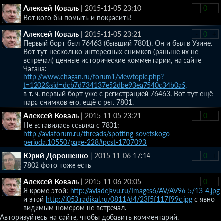
Алексей Коваль
|
2015-11-05 23:10
-
0
+
Вот кого бы помыть и покрасить!
Алексей Коваль
|
2015-11-05 23:21
-
0
+
Первый борт был 76463 (бывший 7801). Он и был в Узине.
Вот тут несколько интересных снимков (раньше их не
встречал) ценные исторические комментарии, на сайте
Чагана:
http://www.chagan.ru/forum1/viewtopic.php?
t=1202&sid=dcb7d734137e52dbe93ea7540c34b0a5,
в т. ч. первый борт уже с регистрацией 76463. Вот тут ещё
пара снимков его, ещё с рег. 7801.
Алексей Коваль
|
2015-11-05 23:21
-
0
+
Не вставилась ссылка с 7801:
http://aviaforum.ru/threads/spotting-sovetskogo-
perioda.10550/page-228#post-1707093.
Юрий Дорошенко
|
2015-11-06 17:14
-
0
+
7802 фото тоже есть
Алексей Коваль
|
2015-11-06 20:05
-
0
+
Я кроме этой:
http://aviadejavu.ru/Images6/AV/AV96-5/13-4.jpg
и этой
http://i053.radikal.ru/0811/d4/23f5f117f99c.jpg
с явно
видимым номером не встречал.
Авторизуйтесь на сайте, чтобы добавить комментарий.