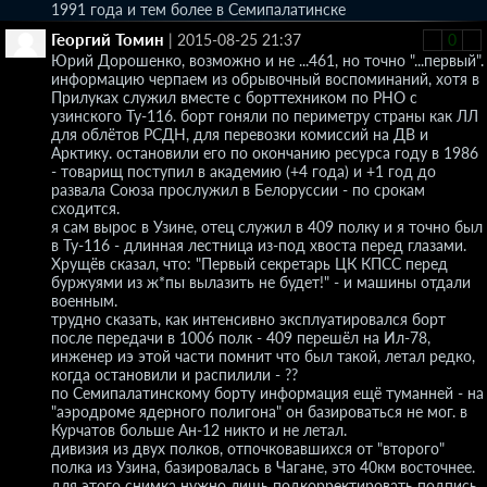
1991 года и тем более в Семипалатинске
Георгий Томин
|
2015-08-25 21:37
-
0
+
Юрий Дорошенко, возможно и не ...461, но точно "...первый".
информацию черпаем из обрывочный воспоминаний, хотя в
Прилуках служил вместе с борттехником по РНО с
узинского Ту-116. борт гоняли по периметру страны как ЛЛ
для облётов РСДН, для перевозки комиссий на ДВ и
Арктику. остановили его по окончанию ресурса году в 1986
- товарищ поступил в академию (+4 года) и +1 год до
развала Союза прослужил в Белоруссии - по срокам
сходится.
я сам вырос в Узине, отец служил в 409 полку и я точно был
в Ту-116 - длинная лестница из-под хвоста перед глазами.
Хрущёв сказал, что: "Первый секретарь ЦК КПСС перед
буржуями из ж*пы вылазить не будет!" - и машины отдали
военным.
трудно сказать, как интенсивно эксплуатировался борт
после передачи в 1006 полк - 409 перешёл на Ил-78,
инженер иэ этой части помнит что был такой, летал редко,
когда остановили и распилили - ??
по Семипалатинскому борту информация ещё туманней - на
"аэродроме ядерного полигона" он базироваться не мог. в
Курчатов больше Ан-12 никто и не летал.
дивизия из двух полков, отпочковавшихся от "второго"
полка из Узина, базировалась в Чагане, это 40км восточнее.
для этого снимка нужно лишь подкорректировать подпись