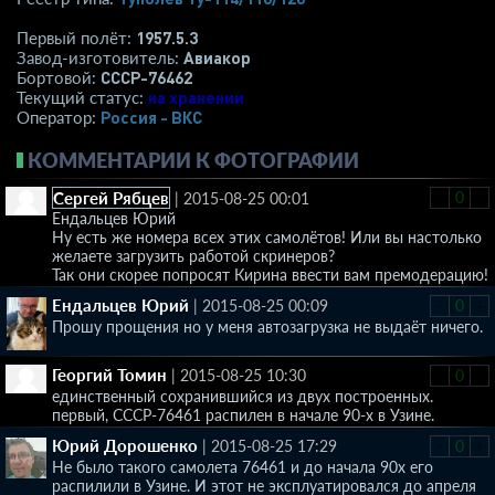
1957.5.3
Первый полёт:
Авиакор
Завод-изготовитель:
СССР-76462
Бортовой:
на хранении
Текущий статус:
Россия - ВКС
Оператор:
КОММЕНТАРИИ К ФОТОГРАФИИ
Сергей Рябцев
-
0
+
|
2015-08-25 00:01
Ендальцев Юрий
Ну есть же номера всех этих самолётов! Или вы настолько
желаете загрузить работой скринеров?
Так они скорее попросят Кирина ввести вам премодерацию!
Ендальцев Юрий
|
2015-08-25 00:09
-
0
+
Прошу прощения но у меня автозагрузка не выдаёт ничего.
Георгий Томин
|
2015-08-25 10:30
-
0
+
единственный сохранившийся из двух построенных.
первый, СССР-76461 распилен в начале 90-х в Узине.
Юрий Дорошенко
|
2015-08-25 17:29
-
0
+
Не было такого самолета 76461 и до начала 90х его
распилили в Узине. И этот не эксплуатировался до апреля