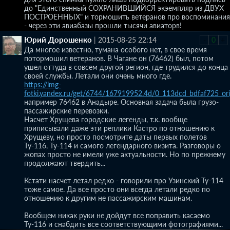
до "Единственный СОХРАНИВШИЙСЯ экэемпляр из ДВУХ
ПОСТРОЕННЫХ" и тормошить ветеранов про воспоминания
- через эти авиабазы прошли тысячи авиаторв!
Юрий Дорошенко
|
2015-08-25 22:14
-
0
+
Да многое известно, тумана особого нет, в свое время
потормошил ветеранов. В Чагане он (76462) был, потом
ушел оттуда в совсем другой регион, где трудился до конца
своей службы. Летали они очень много где.
https://img-
fotki.yandex.ru/get/6744/167919952.4d/0_113dcd_bdfaf725_or
например 76462 в Анадыре. Основная задача была грузо-
пассажирские перевозки.
Насчет Хрущева городские легенды, т.к. вообще
приписывали даже эти реплики Кастро по отношению к
Хрущеву, но просто посмотрите даты первых полетов
Ту-116, Ту-114 и самого легендарного визита. Разговоры о
жопах просто не имели уже актуальности. Но по прежнему
продолжают твердить...
Кстати насчет летал редко - говорили про Узинский Ту-114
тоже самое. Да все просто они всегда летали редко по
отношению к другим не пассажирским машинам.
Вообщем никак руки не дойдут все поправить касаемо
Ту-116 и снабдить все соответствующими фотографиями...