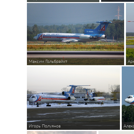
Максим Гольбрайхт
Ар
Игорь Полуянов
Алек