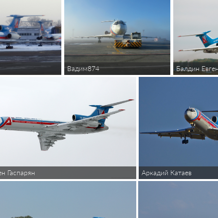
Вадим874
Балдин Евген
Аркадий Катаев
н Гаспарян