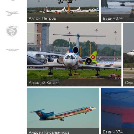
Антон Петров
Вадим874
Серг
Аркадий Катаев
Вадим874
Андрей Кисельников