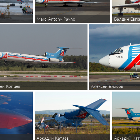
Marc-Antony Payne
Балдин Евген
ей Копцев
Алексей Власов
Аркадий Катаев
Аркадий Кат