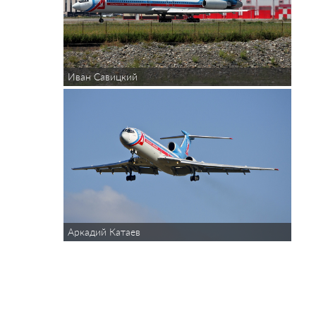
Иван Савицкий
Аркадий Катаев