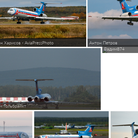
н Харисов - AviaPressPhoto
Антон Петров
Вадим874
м Гольбрайхт