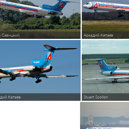
 Савицкий
Аркадий Катаев
дий Катаев
Stuart Scollon