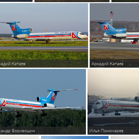
кадий Катаев
Аркадий Катаев
сандр Воривошин
Илья Пономарев