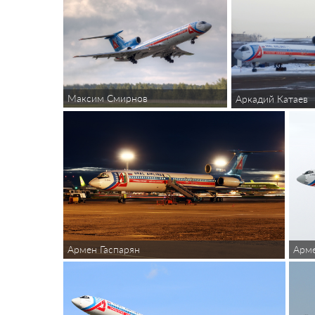
Максим Смирнов
Аркадий Катаев
Армен Гаспарян
Арме