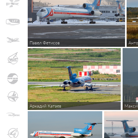
Павел Фетисов
Анто
Аркадий Катаев
Макси