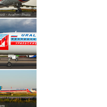
ий - AviaPressPhoto
аев