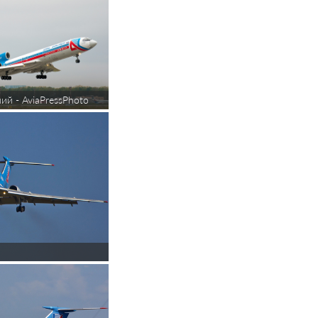
ий - AviaPressPhoto