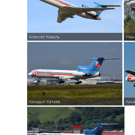
Алексей Коваль
Иван
Аркадий Катаев
Арка