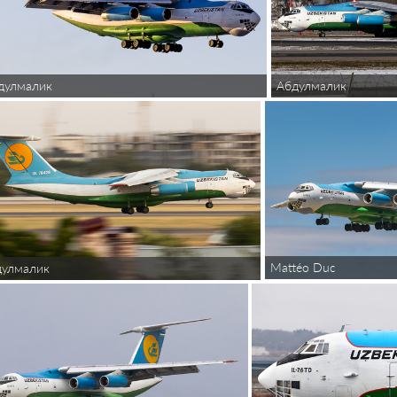
Абдулмалик
дулмалик
Mattéo Duc
дулмалик