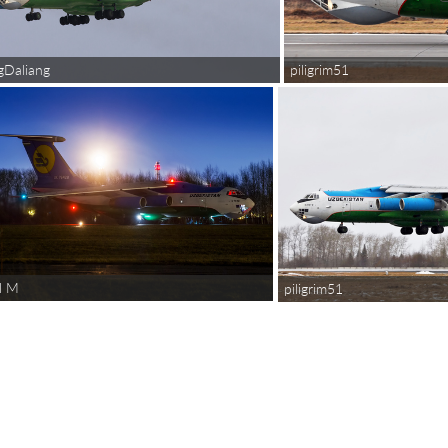
Daliang
piligrim51
ll M
piligrim51