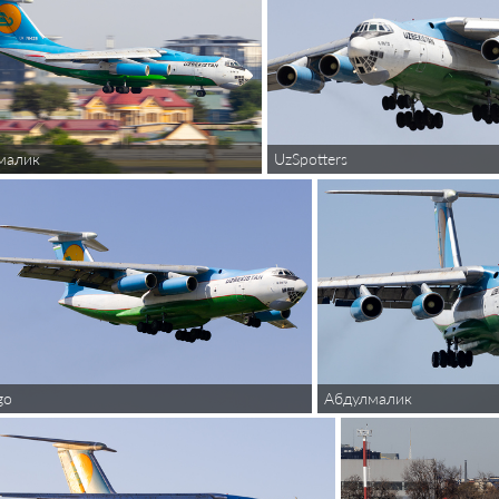
малик
UzSpotters
Абдулмалик
go