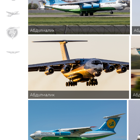
Абдулмалик
Аб
Абдулмалик
Аб