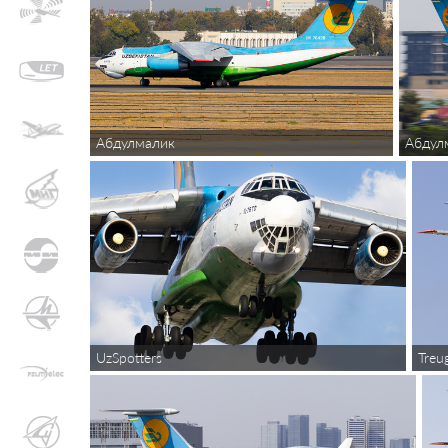
Абдулмалик
Абдул
UzSpotters
Treu