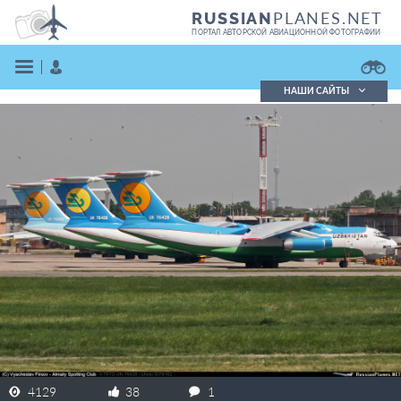
PLANES.NET
RUSSIAN
ПОРТАЛ АВТОРСКОЙ АВИАЦИОННОЙ ФОТОГРАФИИ
НАШИ САЙТЫ
Поиск фотографий
Поиск в реестре
Кратко
Подробно
ВОЙТИ
ЗАРЕГИСТРИРОВАТЬСЯ
4129
38
1