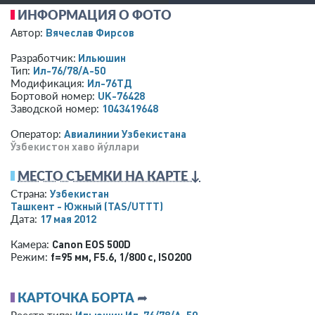
ИНФОРМАЦИЯ О ФОТО
Вячеслав Фирсов
Автор:
Ильюшин
Разработчик:
Ил-76/78/А-50
Тип:
Ил-76ТД
Модификация:
UK-76428
Бортовой номер:
1043419648
Заводской номер:
Авиалинии Узбекистана
Оператор:
Ўзбекистон хаво йýллари
МЕСТО СЪЕМКИ НА КАРТЕ ↓
Узбекистан
Страна:
Ташкент - Южный
(TAS/UTTT)
17 мая 2012
Дата:
Canon EOS 500D
Камера:
f=95 мм
,
F5.6
,
1/800 с
,
ISO200
Режим:
КАРТОЧКА БОРТА
➦
Ильюшин Ил-76/78/А-50
Реестр типа: