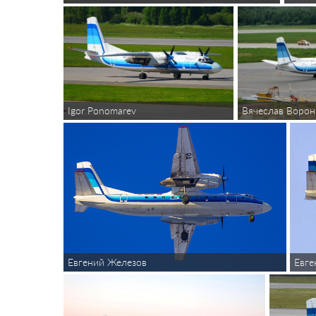
Вячеслав Воро
Igor Ponomarev
Евгений Железов
Евге