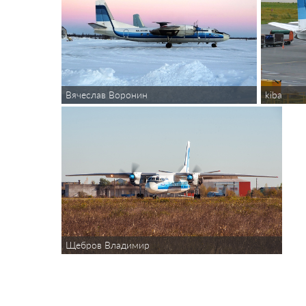
kiba
Вячеслав Воронин
Щебров Владимир