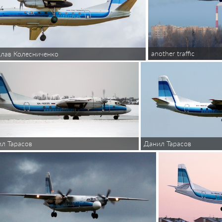
another traffic
лав Колесниченко
л Тарасов
Данил Тарасов