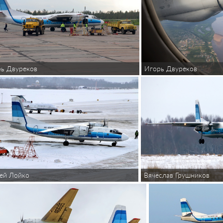
ь Двуреков
Игорь Двуреков
ей Лойко
Вячеслав Грушников