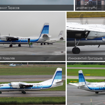
another traffic
анил Тарасов
й Ковалев
Иннокентий Григорьев -