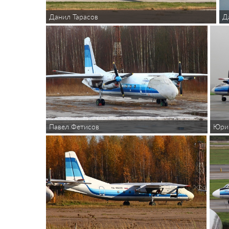
Данил Тарасов
Д
Павел Фетисов
Юри