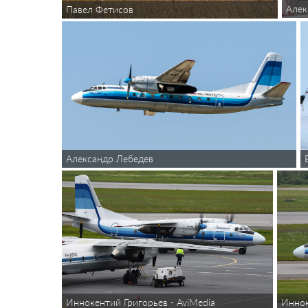
Алек
Павел Фетисов
Александр Лебедев
Иннок
Иннокентий Григорьев - AviMedia