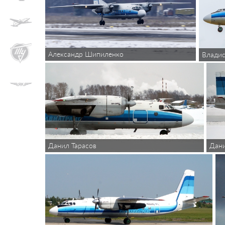
Александр Шипиленко
Владис
Данил Тарасов
Дани