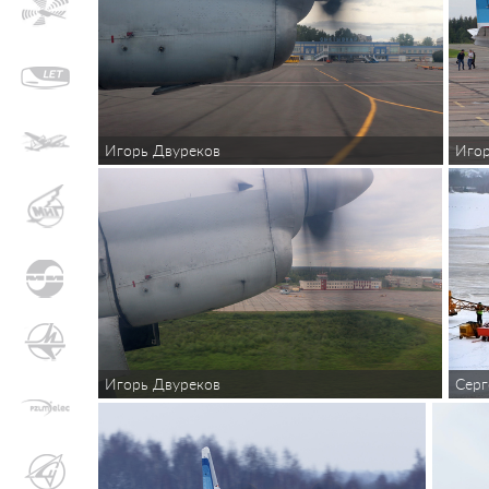
Игорь Двуреков
Игор
Игорь Двуреков
Серг