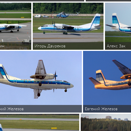
нин
Игорь Двуреков
Алекс Зак
ний Железов
Евгений Железов