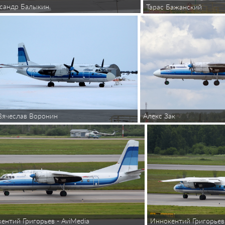
сандр Балыкин
Тарас Бажанский
Вячеслав Воронин
Алекс Зак
ентий Григорьев - AviMedia
Иннокентий Григорьев 