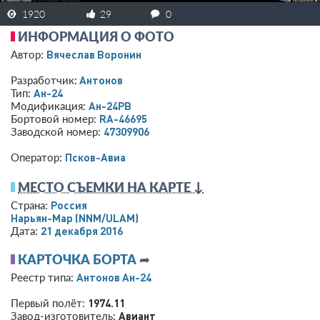
1920
29
0
ИНФОРМАЦИЯ О ФОТО
Вячеслав Воронин
Автор:
Антонов
Разработчик:
Ан-24
Тип:
Ан-24РВ
Модификация:
RA-46695
Бортовой номер:
47309906
Заводской номер:
Псков-Авиа
Оператор:
МЕСТО СЪЕМКИ НА КАРТЕ ↓
Россия
Страна:
Нарьян-Мар
(NNM/ULAM)
21 декабря 2016
Дата:
КАРТОЧКА БОРТА
➦
Антонов Ан-24
Реестр типа:
1974.11
Первый полёт:
Авиант
Завод-изготовитель: