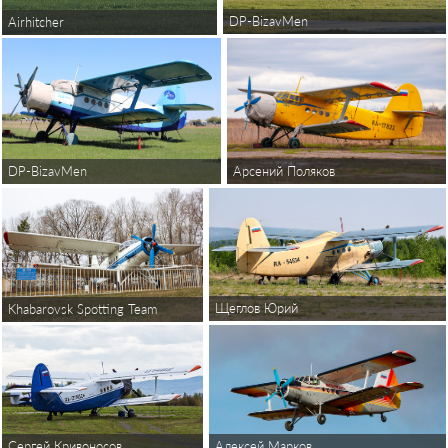
DP-BizavMen
Airhitcher
Арсений Поляков
DP-BizavMen
Щеглов Юрий
Khabarovsk Spotting Team
Алексей Марков
Сергей Кривоносов