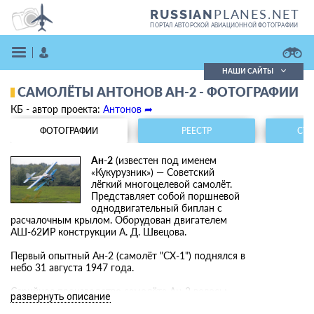
PLANES.NET
RUSSIAN
ПОРТАЛ АВТОРСКОЙ АВИАЦИОННОЙ ФОТОГРАФИИ
НАШИ САЙТЫ
САМОЛЁТЫ АНТОНОВ АН-2 - ФОТОГРАФИИ
Поиск фотографий
КБ - автор проекта:
Антонов ➦
Поиск в реестре
Кратко
Подробно
ФОТОГРАФИИ
РЕЕСТР
СТА
ВОЙТИ
Ан-2
(известен под именем
«Кукурузник») — Советский
лёгкий многоцелевой самолёт.
Представляет собой поршневой
однодвигательный биплан с
расчалочным крылом. Оборудован двигателем
АШ-62ИР конструкции А. Д. Швецова.
Первый опытный Ан-2 (самолёт "СХ-1") поднялся в
ЗАРЕГИСТРИРОВАТЬСЯ
небо 31 августа 1947 года.
Серийное производство самолёта Ан-2 велось:
развернуть описание
1949—1963 — на авиационном заводе № 473 в