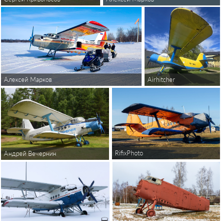
Airhitcher
Алексей Марков
RifixPhoto
Андрей Вечернин