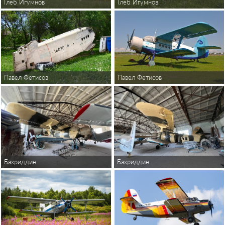
Глеб Игумнов
Глеб Игумнов
Павел Фетисов
Павел Фетисов
Бахриддин
Бахриддин