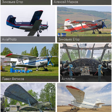
Алексей Марков
Зиновьев Егор
AviaPhoto
Зиновьев Егор
Павел Фетисов
Airhitcher