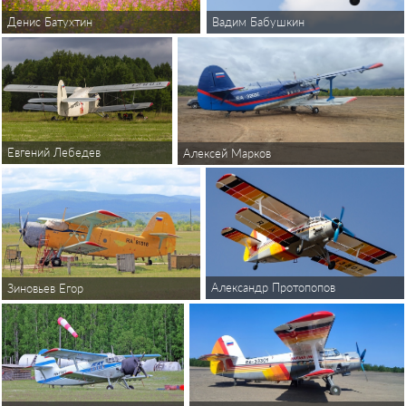
Денис Батухтин
Вадим Бабушкин
Евгений Лебедев
Алексей Марков
Александр Протопопов
Зиновьев Егор