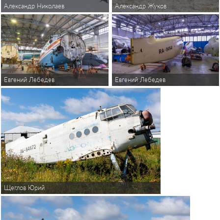
Александр Жуков
Александр Николаев
Евгений Лебедев
Евгений Лебедев
Щеглов Юрий