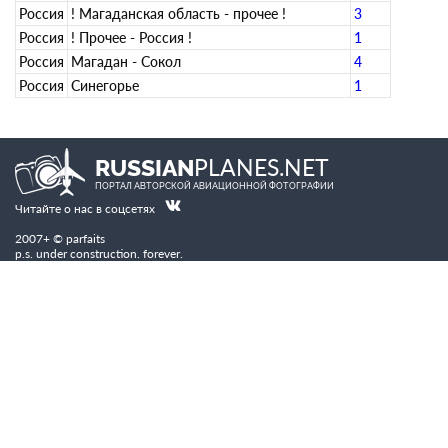
Россия
! Магаданская область - прочее !
3
Россия
! Прочее - Россия !
1
Россия
Магадан - Сокол
4
Россия
Синегорье
1
PLANES.NET
RUSSIAN
ПОРТАЛ АВТОРСКОЙ АВИАЦИОННОЙ ФОТОГРАФИИ
Читайте о нас в соцсетях
2007+ © parfaits
p.s. under construction. forever.