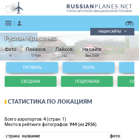
PLANES.NET
RUSSIAN
ПОРТАЛ АВТОРСКОЙ АВИАЦИОННОЙ ФОТОГРАФИИ
НАШИ САЙТЫ
Руслан Крысенко
Поиск фотографий
Фото
Показов
Поиск в реестре
Лайков
На сайте
Кратко
Подробно
9
17 969
142
Фев 2009
ВОЙТИ
ПРОФИЛЬ
ЛЕНТА
СВОДНАЯ
ПОДРОБНАЯ
ОПЕР
СТАТИСТИКА ПО ЛОКАЦИЯМ
ЗАРЕГИСТРИРОВАТЬСЯ
4
Всего аэропортов:
(стран: 1)
944
2936
Место в рейтинге фотографов:
(из
).
страна
название
фото