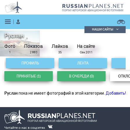
PLANES.NET
RUSSIAN
ПОРТАЛ АВТОРСКОЙ АВИАЦИОННОЙ ФОТОГРАФИИ
НАШИ САЙТЫ
Руслан
Поиск фотографий
Фото
Показов
Поиск в реестре
Лайков
На сайте
Кратко
Подробно
1
2 883
35
Сен 2011
ВОЙТИ
ПРОФИЛЬ
ЛЕНТА
ПРИНЯТЫЕ (1)
В ОЧЕРЕДИ (0)
ОТКЛО
Руслан
пока не имеет фотографий в этой категории.
Добавить!
ЗАРЕГИСТРИРОВАТЬСЯ
PLANES.NET
RUSSIAN
ПОРТАЛ АВТОРСКОЙ АВИАЦИОННОЙ ФОТОГРАФИИ
Читайте о нас в соцсетях