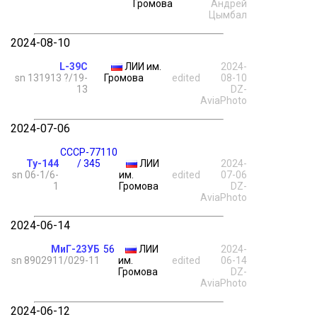
Громова
Андрей
Цымбал
2024-08-10
L-39C
ЛИИ им.
2024-
sn 131913 ?/19-
Громова
edited
08-10
13
DZ-
AviaPhoto
2024-07-06
СССР-77110
Ту-144
/ 345
ЛИИ
2024-
sn 06-1/6-
им.
edited
07-06
1
Громова
DZ-
AviaPhoto
2024-06-14
МиГ-23УБ
56
ЛИИ
2024-
sn 8902911/029-11
им.
edited
06-14
Громова
DZ-
AviaPhoto
2024-06-12