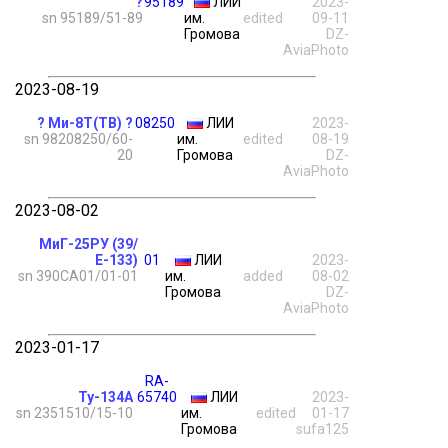
?
95189
ЛИИ
2023-
sn 95189/51-89
им.
edited
09-11
Громова
DZ-
AviaPhoto
2023-08-19
? Ми-8Т(ТВ) ?
08250
ЛИИ
2023-
sn 98208250/60-
им.
edited
08-19
20
Громова
DZ-
AviaPhoto
2023-08-02
МиГ-25РУ (39/
Е-133)
01
ЛИИ
2023-
sn 390СА01/01-01
им.
added
08-02
Громова
DZ-
AviaPhoto
2023-01-17
RA-
Ту-134А
65740
ЛИИ
2023-
sn 2351510/15-10
им.
edited
01-17
Громова
sufa125