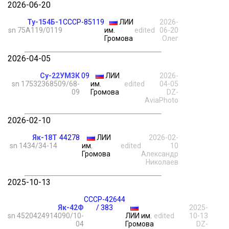
2026-06-20
Ту-154Б-1
СССР-85119
ЛИИ
2026-
sn 75A119/0119
им.
edited
06-20
Громова
Олег
2026-04-05
Су-22УМ3К
09
ЛИИ
2026-
sn 17532368509/68-
им.
edited
04-05
09
Громова
DZ-
AviaPhoto
2026-02-10
Як-18Т
44278
ЛИИ
2026-02-
sn 1434/34-14
им.
edited
10
Громова
Александр
Николаев
2025-10-13
СССР-42644
Як-42Ф
/ 383
2025-
sn 4520424914090/10-
ЛИИ им.
edited
10-13
04
Громова
DZ-