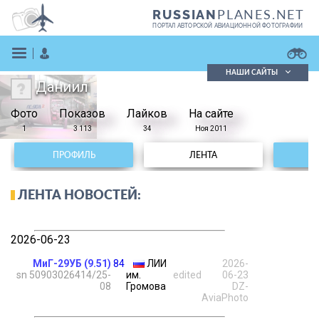
PLANES.NET
RUSSIAN
ПОРТАЛ АВТОРСКОЙ АВИАЦИОННОЙ ФОТОГРАФИИ
НАШИ САЙТЫ
Даниил
Поиск фотографий
Фото
Показов
Поиск в реестре
Лайков
На сайте
Кратко
Подробно
1
3 113
34
Ноя 2011
ВОЙТИ
ПРОФИЛЬ
ЛЕНТА
ЛЕНТА НОВОСТЕЙ:
2026-06-23
ЗАРЕГИСТРИРОВАТЬСЯ
МиГ-29УБ (9.51)
84
ЛИИ
2026-
sn 50903026414/25-
им.
edited
06-23
08
Громова
DZ-
AviaPhoto