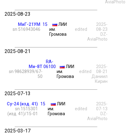
AviaPhoto
2025-08-23
МиГ-21УМ
15
ЛИИ
2025-
sn 516943046
им.
edited
08-23
Громова
DZ-
AviaPhoto
2025-08-21
RA-
Ми-8Т
06100
ЛИИ
2025-
sn 98628939/67-
им.
edited
08-21
50
Громова
Даниил
Кирин
2025-07-13
Су-24 (изд. 41)
15
ЛИИ
2025-
sn 1515301
им.
edited
07-13
(изд. 41)/15-01
Громова
DZ-
AviaPhoto
2025-03-17