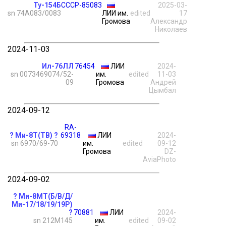
Ту-154Б
СССР-85083
2025-03-
sn 74A083/0083
ЛИИ им.
edited
17
Громова
Александр
Николаев
2024-11-03
Ил-76ЛЛ
76454
ЛИИ
2024-
sn 0073469074/52-
им.
edited
11-03
09
Громова
Андрей
Цымбал
2024-09-12
RA-
? Ми-8Т(ТВ) ?
69318
ЛИИ
2024-
sn 6970/69-70
им.
edited
09-12
Громова
DZ-
AviaPhoto
2024-09-02
? Ми-8МТ(Б/В/Д/
Ми-17/18/19/19Р)
?
70881
ЛИИ
2024-
sn 212M145
им.
edited
09-02