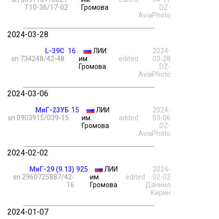
Т10-36/17-02
Громова
DZ-
AviaPhoto
2024-03-28
L-39C
16
ЛИИ
2024-
sn 734248/42-48
им.
edited
03-28
Громова
DZ-
AviaPhoto
2024-03-06
МиГ-23УБ
15
ЛИИ
2024-
sn 0903915/039-15
им.
added
03-06
Громова
DZ-
AviaPhoto
2024-02-02
МиГ-29 (9.13)
925
ЛИИ
2024-
sn 2960725887/42-
им.
edited
02-02
16
Громова
Даниил
Кирин
2024-01-07