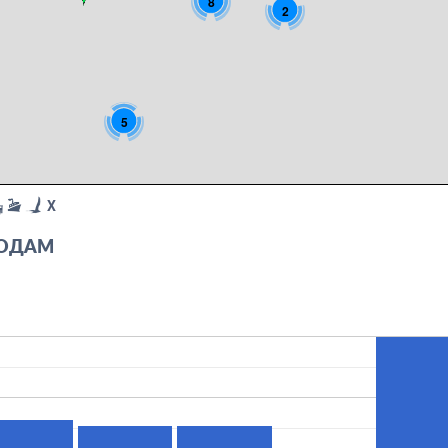
8
2
5
X
ГОДАМ