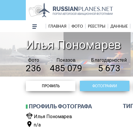
PLANES.NET
RUSSIAN
ПОРТАЛ АВТОРСКОЙ АВИАЦИОННОЙ ФОТОГРАФИИ
ГЛАВНАЯ
ФОТО
РЕЕСТРЫ
ДАННЫЕ
Илья Пономарев
Фото
Показов
Благодарностей
236
485 079
5 673
ПРОФИЛЬ
ФОТОГРАФИИ
ТИП
ПРОФИЛЬ ФОТОГРАФА
flutter_dash
Илья Пономарев
place
n/a