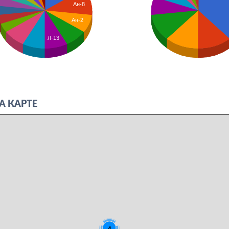
Ан-8
Ан-2
Л-13
А КАРТЕ
4