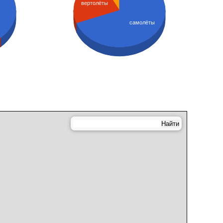
вертолёты
самолёты