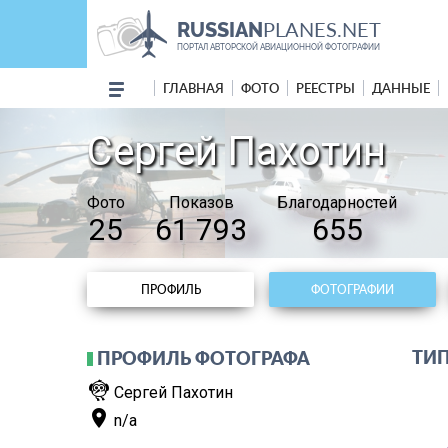
PLANES.NET
RUSSIAN
ПОРТАЛ АВТОРСКОЙ АВИАЦИОННОЙ ФОТОГРАФИИ
ГЛАВНАЯ
ФОТО
РЕЕСТРЫ
ДАННЫЕ
Сергей Пахотин
Фото
Показов
Благодарностей
25
61 793
655
ПРОФИЛЬ
ФОТОГРАФИИ
ТИП
ПРОФИЛЬ ФОТОГРАФА
flutter_dash
Сергей Пахотин
place
n/a