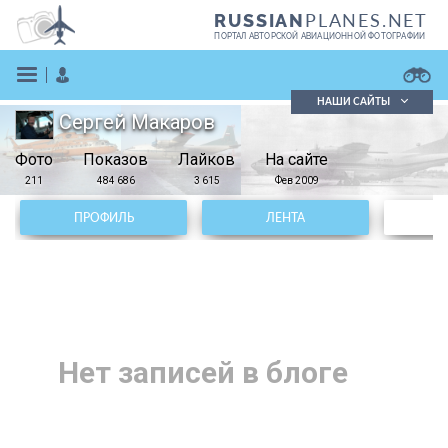
PLANES.NET
RUSSIAN
ПОРТАЛ АВТОРСКОЙ АВИАЦИОННОЙ ФОТОГРАФИИ
НАШИ САЙТЫ
Сергей Макаров
Поиск фотографий
Фото
Показов
Поиск в реестре
Лайков
На сайте
Кратко
Подробно
211
484 686
3 615
Фев 2009
ВОЙТИ
ПРОФИЛЬ
ЛЕНТА
Нет записей в блоге
ЗАРЕГИСТРИРОВАТЬСЯ