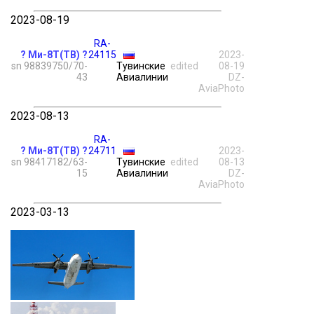
2023-08-19
RA-
? Ми-8Т(ТВ) ?
24115
2023-
sn 98839750/70-
Тувинские
edited
08-19
43
Авиалинии
DZ-
AviaPhoto
2023-08-13
RA-
? Ми-8Т(ТВ) ?
24711
2023-
sn 98417182/63-
Тувинские
edited
08-13
15
Авиалинии
DZ-
AviaPhoto
2023-03-13