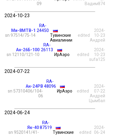
09
Вадим874
2024-10-23
RA-
Ми-8МТВ-1
24450
2024-
sn 97514/75-14
Тувинские
edited
10-23
Авиалинии
Андрей
RA-
Ан-26Б-100
26113
2024-
sn 12110/121-10
ИрАэро
edited
10-23
sufa125
2024-07-22
RA-
Ан-24РВ
48096
2024-
sn 57310406/104-
ИрАэро
edited
07-22
06
Андрей
Цымбал
2024-06-24
RA-
Як-40
87519
2024-
sn 9520141/41-
Тувинские
edited
06-24