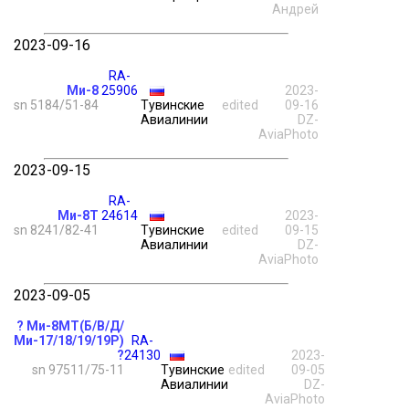
Андрей
2023-09-16
RA-
Ми-8
25906
2023-
sn 5184/51-84
Тувинские
edited
09-16
Авиалинии
DZ-
AviaPhoto
2023-09-15
RA-
Ми-8Т
24614
2023-
sn 8241/82-41
Тувинские
edited
09-15
Авиалинии
DZ-
AviaPhoto
2023-09-05
? Ми-8МТ(Б/В/Д/
Ми-17/18/19/19Р)
RA-
?
24130
2023-
sn 97511/75-11
Тувинские
edited
09-05
Авиалинии
DZ-
AviaPhoto