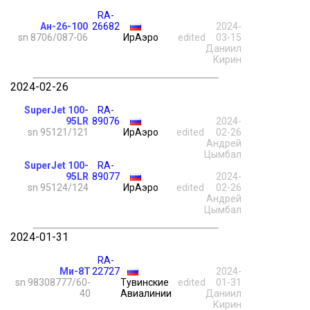
RA-
Ан-26-100
26682
2024-
sn 8706/087-06
ИрАэро
edited
03-15
Даниил
Кирин
2024-02-26
SuperJet 100-
RA-
95LR
89076
2024-
sn 95121/121
ИрАэро
edited
02-26
Андрей
Цымбал
SuperJet 100-
RA-
95LR
89077
2024-
sn 95124/124
ИрАэро
edited
02-26
Андрей
Цымбал
2024-01-31
RA-
Ми-8Т
22727
2024-
sn 98308777/60-
Тувинские
edited
01-31
40
Авиалинии
Даниил
Кирин