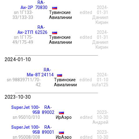
RA-
Ан-2Р
70830
2024-
sn 1Г133-
Тувинские
edited
01-31
33/133-33
Авиалинии
Даниил
Кирин
RA-
Ан-2ТП
62526
2024-
sn 1Г175-
Тувинские
edited
01-31
49/175-49
Авиалинии
Даниил
Кирин
2024-01-10
RA-
Ми-8Т
24114
2024-
sn 98839711/70-
Тувинские
edited
01-10
42
Авиалинии
sufa125
2023-10-30
SuperJet 100-
RA-
95B
89002
2023-
sn 95010/010
ИрАэро
edited
10-30
Андрей
SuperJet 100-
RA-
95B
89001
2023-
sn 95008/008
ИрАэро
edited
10-30