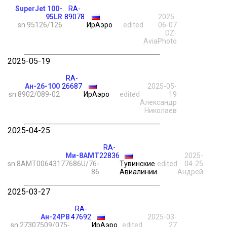
SuperJet 100-
RA-
95LR
89078
2025-
sn 95126/126
ИрАэро
edited
06-07
DZ-
AviaPhoto
2025-05-19
RA-
Ан-26-100
26687
2025-05-
sn 8902/089-02
ИрАэро
edited
19
Александр
Николаев
2025-04-25
RA-
Ми-8АМТ
22836
2025-
sn 8AMT00643177686U/76-
Тувинские
edited
04-25
86
Авиалинии
Андрей
2025-03-27
RA-
Ан-24РВ
47692
2025-03-
sn 27307509/075-
ИрАэро
edited
27