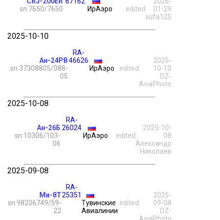
CRJ-200ER
67162
2026-
sn 7650/7650
ИрАэро
edited
01-29
sufa125
2025-10-10
RA-
Ан-24РВ
46626
2025-
sn 37308805/088-
ИрАэро
edited
10-10
05
DZ-
AviaPhoto
2025-10-08
RA-
Ан-26Б
26024
2025-10-
sn 10306/103-
ИрАэро
edited
08
06
Александр
Николаев
2025-09-08
RA-
Ми-8Т
25351
2025-
sn 98206749/59-
Тувинские
edited
09-08
22
Авиалинии
DZ-
AviaPhoto