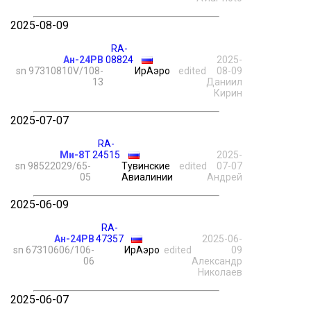
2025-08-09
RA-
Ан-24РВ
08824
2025-
sn 97310810V/108-
ИрАэро
edited
08-09
13
Даниил
Кирин
2025-07-07
RA-
Ми-8Т
24515
2025-
sn 98522029/65-
Тувинские
edited
07-07
05
Авиалинии
Андрей
2025-06-09
RA-
Ан-24РВ
47357
2025-06-
sn 67310606/106-
ИрАэро
edited
09
06
Александр
Николаев
2025-06-07