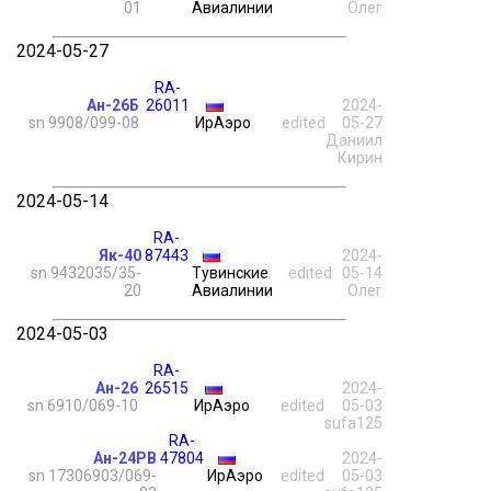
01
Авиалинии
Олег
2024-05-27
RA-
Ан-26Б
26011
2024-
sn 9908/099-08
ИрАэро
edited
05-27
Даниил
Кирин
2024-05-14
RA-
Як-40
87443
2024-
sn 9432035/35-
Тувинские
edited
05-14
20
Авиалинии
Олег
2024-05-03
RA-
Ан-26
26515
2024-
sn 6910/069-10
ИрАэро
edited
05-03
sufa125
RA-
Ан-24РВ
47804
2024-
sn 17306903/069-
ИрАэро
edited
05-03