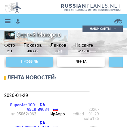
PLANES.NET
RUSSIAN
ПОРТАЛ АВТОРСКОЙ АВИАЦИОННОЙ ФОТОГРАФИИ
НАШИ САЙТЫ
Сергей Макаров
Поиск фотографий
Фото
Показов
Поиск в реестре
Лайков
На сайте
Кратко
Подробно
211
484 642
3 615
Фев 2009
ВОЙТИ
ПРОФИЛЬ
ЛЕНТА
ЛЕНТА НОВОСТЕЙ:
2026-01-29
ЗАРЕГИСТРИРОВАТЬСЯ
SuperJet 100-
RA-
95LR
89034
2026-
sn 95062/062
ИрАэро
edited
01-29
sufa125
RA-