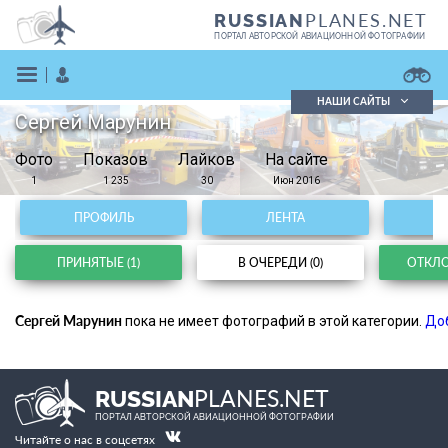
PLANES.NET
RUSSIAN
ПОРТАЛ АВТОРСКОЙ АВИАЦИОННОЙ ФОТОГРАФИИ
НАШИ САЙТЫ
Сергей Марунин
Поиск фотографий
Фото
Показов
Поиск в реестре
Лайков
На сайте
Кратко
Подробно
1
1 235
30
Июн 2016
ВОЙТИ
ПРОФИЛЬ
ЛЕНТА
ПРИНЯТЫЕ (1)
В ОЧЕРЕДИ (0)
ОТКЛО
Сергей Марунин
пока не имеет фотографий в этой категории.
До
ЗАРЕГИСТРИРОВАТЬСЯ
PLANES.NET
RUSSIAN
ПОРТАЛ АВТОРСКОЙ АВИАЦИОННОЙ ФОТОГРАФИИ
Читайте о нас в соцсетях