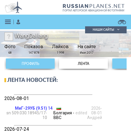
PLANES.NET
RUSSIAN
ПОРТАЛ АВТОРСКОЙ АВИАЦИОННОЙ ФОТОГРАФИИ
НАШИ САЙТЫ
WangDaliang
Поиск фотографий
Фото
Показов
Поиск в реестре
Лайков
На сайте
Кратко
Подробно
68
147 878
1 998
Июл 2017
ВОЙТИ
ПРОФИЛЬ
ЛЕНТА
ЛЕНТА НОВОСТЕЙ:
2026-08-01
ЗАРЕГИСТРИРОВАТЬСЯ
МиГ-29УБ (9.51)
14
2026-
sn 509.030.18945/17-
Болгария -
edited
08-01
10
ВВС
Андрей
2026-07-24