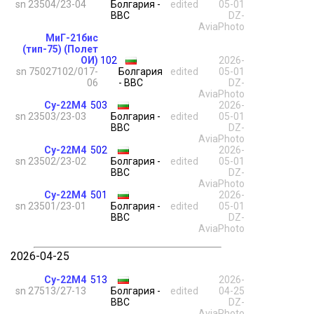
sn 23504/23-04
Болгария -
edited
05-01
ВВС
DZ-
AviaPhoto
МиГ-21бис
(тип-75) (Полет
ОИ)
102
2026-
sn 75027102/017-
Болгария
edited
05-01
06
- ВВС
DZ-
AviaPhoto
Су-22М4
503
2026-
sn 23503/23-03
Болгария -
edited
05-01
ВВС
DZ-
AviaPhoto
Су-22М4
502
2026-
sn 23502/23-02
Болгария -
edited
05-01
ВВС
DZ-
AviaPhoto
Су-22М4
501
2026-
sn 23501/23-01
Болгария -
edited
05-01
ВВС
DZ-
AviaPhoto
2026-04-25
Су-22М4
513
2026-
sn 27513/27-13
Болгария -
edited
04-25
ВВС
DZ-
AviaPhoto