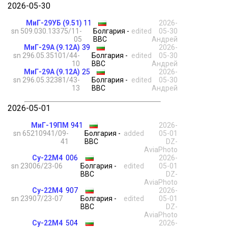
2026-05-30
МиГ-29УБ (9.51)
11
2026-
sn 509.030.13375/11-
Болгария -
edited
05-30
05
ВВС
Андрей
МиГ-29А (9.12А)
39
2026-
sn 296.05.35101/44-
Болгария -
edited
05-30
10
ВВС
Андрей
МиГ-29А (9.12А)
25
2026-
sn 296.05.32381/43-
Болгария -
edited
05-30
13
ВВС
Андрей
2026-05-01
МиГ-19ПМ
941
2026-
sn 65210941/09-
Болгария -
added
05-01
41
ВВС
DZ-
AviaPhoto
Су-22М4
006
2026-
sn 23006/23-06
Болгария -
edited
05-01
ВВС
DZ-
AviaPhoto
Су-22М4
907
2026-
sn 23907/23-07
Болгария -
edited
05-01
ВВС
DZ-
AviaPhoto
Су-22М4
504
2026-