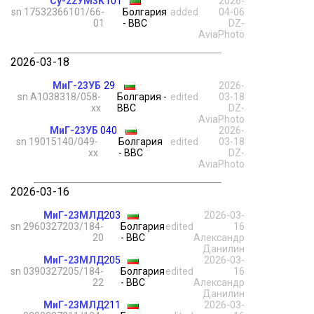
Су-22УМ3К
101
2026-
sn 17532366101/66-
Болгария
added
04-06
01
- ВВС
DZ-
AviaPhoto
2026-03-18
МиГ-23УБ
29
2026-
sn А1038318/058-
Болгария -
edited
03-18
хх
ВВС
DZ-
AviaPhoto
МиГ-23УБ
040
2026-
sn 19015140/049-
Болгария
edited
03-18
хх
- ВВС
DZ-
AviaPhoto
2026-03-16
МиГ-23МЛД
203
2026-03-
sn 2960327203/184-
Болгария
edited
16
20
- ВВС
Александр
Данилин
МиГ-23МЛД
205
2026-03-
sn 0390327205/184-
Болгария
edited
16
22
- ВВС
Александр
Данилин
МиГ-23МЛД
211
2026-03-