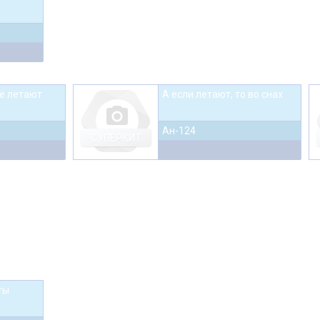
не летают
А если летают, то во снах
photo_camera
Ан-124
СУПЕРКИТ
ты