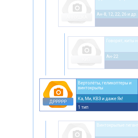
photo_camera
Ан-8, 12, 22, 26 и др.
АННУШКА
Говорят, киты 
photo_camera
Ан-22
КИТ
Вертолёты, геликоптеры и
винтокрылы
photo_camera
Ка, Ми, КВЗ и даже Як!
ДРРРРР
1 тип
Винтокрылые гиган
photo_camera