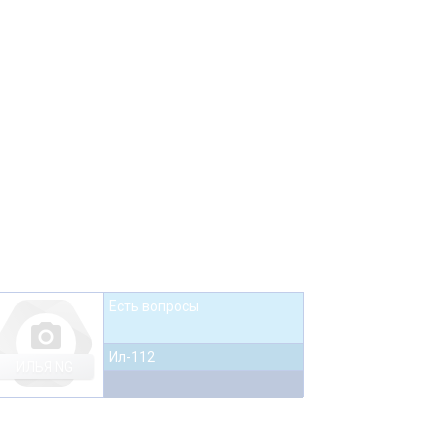
Есть вопросы
photo_camera
Ил-112
ИЛЬЯ NG