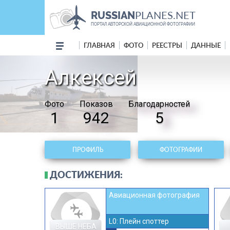
PLANES.NET
RUSSIAN
ПОРТАЛ АВТОРСКОЙ АВИАЦИОННОЙ ФОТОГРАФИИ
ГЛАВНАЯ
ФОТО
РЕЕСТРЫ
ДАННЫЕ
Алкексей
Фото
Показов
Благодарностей
1
942
5
ПРОФИЛЬ
ФОТОГРАФИИ
ДОСТИЖЕНИЯ:
Авиационная фотография
connecting_airports
L0: Плейн споттер
ВЫШЕ НЕБА