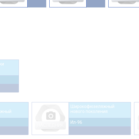
ки
Широкофюзеляжный
яжный
нового поколения
photo_camera
Ил-96
НАСЛЕДНИК