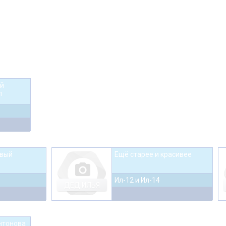
й
л
ивый
Ещё старее и красивее
photo_camera
Ил-12 и Ил-14
ДЕД ИЛЬЯ
нтонова