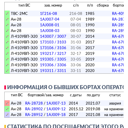
тип ВС
зав. номер
c/n
п/п
сборка
бортово
ТВС-2МС
1Г216-08
216-08
1985
RA-4092
Ан-28
1AJ007-04
07-04
1989
RA-2871
Ан-28
1AJ008-01
08-01
1990
RA-2890
Ан-28
1AJ008-03
08-03
1990
RA-2891
Л-410УВП-Э20
143007 / 3007
30-07
2014
RA-6705
Л-410УВП-Э20
173103 / 3103
31-03
2017
RA-6705
Л-410УВП-Э20
173106 / 3106
31-06
2017
RA-6706
Л-410УВП-Э20
193217 / 3217
32-17
2019
RA-6707
Л-410УВП-Э20
193305 / 3305
33-05
2019
RA-6707
Л-410УВП-Э20
193306 / 3306
33-06
2020
RA-6707
Л-410УВП-Э20
193311 / 3311
33-11
2020
RA-6708
ИНФОРМАЦИЯ О БЫВШИХ БОРТАХ ОПЕРАТОРА
тип ВС
бортовой/зав. номер
с даты
по дату
статус
Ан-28
RA-28728
/
1AJ007-13
2014
2021.07
авария
Ан-28
RA-28902
/
1AJ009-12
2015.12
2019.08
на хранении
Ан-28
RA-28952
/
1AJ009-18
2017
2021.08
на хранении
СТАТИСТИКА ПО ПОСЕЩАЕМОСТИ ЭТОГО РА