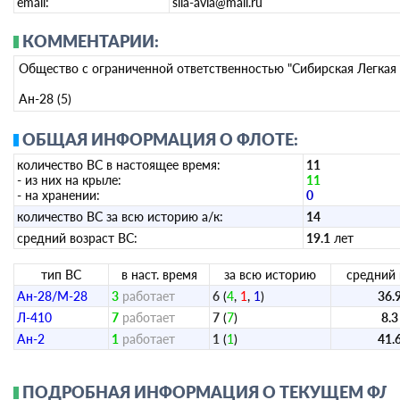
email:
sila-avia@mail.ru
КОММЕНТАРИИ:
Общество с ограниченной ответственностью "Сибирская Легкая
Ан-28 (5)
ОБЩАЯ ИНФОРМАЦИЯ О ФЛОТЕ:
количество ВС в настоящее время:
11
- из них на крыле:
11
- на хранении:
0
количество ВС за всю историю а/к:
14
средний возраст ВС:
19.1
лет
тип ВС
в наст. время
за всю историю
средний 
Ан-28/M-28
3
работает
6
(
4
,
1
,
1
)
36.
Л-410
7
работает
7
(
7
)
8.3
Ан-2
1
работает
1
(
1
)
41.
ПОДРОБНАЯ ИНФОРМАЦИЯ О ТЕКУЩЕМ ФЛОТЕ