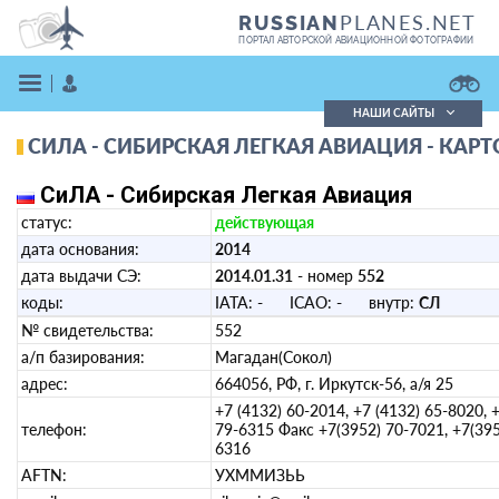
PLANES.NET
RUSSIAN
ПОРТАЛ АВТОРСКОЙ АВИАЦИОННОЙ ФОТОГРАФИИ
НАШИ САЙТЫ
СИЛА - СИБИРСКАЯ ЛЕГКАЯ АВИАЦИЯ - КАР
Поиск фотографий
Поиск в реестре
СиЛА - Сибирская Легкая Авиация
Кратко
Подробно
статус:
действующая
ВОЙТИ
дата основания:
2014
дата выдачи СЭ:
2014.01.31
- номер
552
коды:
IATA:
-
ICAO:
-
внутр:
СЛ
№ свидетельства:
552
а/п базирования:
Магадан(Сокол)
адрес:
664056, РФ, г. Иркутск-56, а/я 25
ЗАРЕГИСТРИРОВАТЬСЯ
+7 (4132) 60-2014, +7 (4132) 65-8020, 
телефон:
79-6315 Факс +7(3952) 70-7021, +7(395
6316
AFTN:
УХММИЗЬЬ