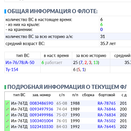
ОБЩАЯ ИНФОРМАЦИЯ О ФЛОТЕ:
количество ВС в настоящее время:
6
- из них на крыле:
6
- на хранении:
0
количество ВС за всю историю а/к:
31
средний возраст ВС:
35.7
лет
тип ВС
в наст. время
за всю историю
средний
Ил-76/78/А-50
6
работает
25
(
7
,
2
,
3
,
13
)
35.
Ту-154
6
(
5
,
1
)
ПОДРОБНАЯ ИНФОРМАЦИЯ О ТЕКУЩЕМ ФЛОТ
тип ВС
зав. номер
c/n
п/п
сборка
бортовой
с да
Ил-76ТД
0083486590
65-08
1988
RA-78765
2012.
Ил-76ТД
0093497936
74-04
1989
RA-76846
2009.
Ил-76ТД
0093499986
75-07
1990
RA-76834
2025.
Ил-76ТД
1003401004
76-01
1990
RA-76502
2011
Ил-76ТД
1023410330
84-03
1992
RA-76445
2023.