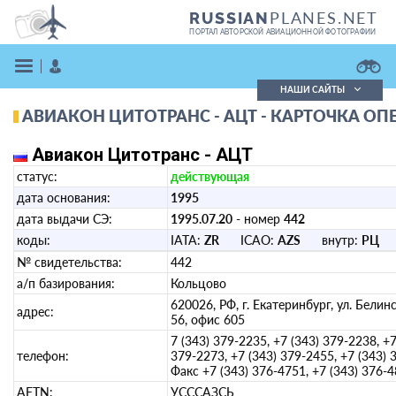
PLANES.NET
RUSSIAN
ПОРТАЛ АВТОРСКОЙ АВИАЦИОННОЙ ФОТОГРАФИИ
НАШИ САЙТЫ
АВИАКОН ЦИТОТРАНС - АЦТ - КАРТОЧКА ОП
Поиск фотографий
Поиск в реестре
Авиакон Цитотранс - АЦТ
Кратко
Подробно
статус:
действующая
ВОЙТИ
дата основания:
1995
дата выдачи СЭ:
1995.07.20
- номер
442
коды:
IATA:
ZR
ICAO:
AZS
внутр:
РЦ
№ свидетельства:
442
а/п базирования:
Кольцово
620026, РФ, г. Екатеринбург, ул. Белинс
адрес:
56, офис 605
ЗАРЕГИСТРИРОВАТЬСЯ
7 (343) 379-2235, +7 (343) 379-2238, +7
телефон:
379-2273, +7 (343) 379-2455, +7 (343)
Факс +7 (343) 376-4751, +7 (343) 376-
AFTN:
УСССАЗСЬ