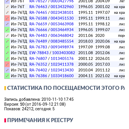
Ил-76Т
RA-76527
/
0003427796
2001.08
2004.09
лета
Ил-76Т
RA-76463
/
0013432960
1996.05
2001.02
на хран
Ил-76ТД
RA-76465
/
0023438101
1995.11
1997.07
на хран
Ил-76ТД
RA-76588
/
0043451530
1995.11
1999.11
лизи
Ил-76ТД
RA-76659
/
0053463908
1995.11
1998.12
лизи
Ил-76ТД
RA-76666
/
0053464934
1996.05
1999.07
лизи
Ил-76ТД
RA-76483
/
0063468042
2011.06
2020
порез
Ил-76ТД
RA-76489
/
0083485554
2018.03
2020.06
на хран
Ил-76ТД
RA-76783
/
0093498974
1997.09
1999.08
лизи
Ил-76ТД
EW-78843
/
1003403082
2011.08
2012.06
лизи
Ил-76ТД
RA-76807
/
1013405176
2001.12
2026.01
лета
Ил-76ТД
RA-76352
/
1023411378
2000.05
2017.03
лизи
Ил-76ТД
RA-76402
/
1023413430
2010.04
2011.12
лизи
Ил-76ТД
RA-76386
/
1033418600
2004.11
2021.02
на хран
СТАТИСТИКА ПО ПОСЕЩАЕМОСТИ ЭТОГО РА
Запись добавлена: 2010-11-10 17:45
10
Версия:
(от 2016-09-12 21:08)
Показов: 24212, сегодня: 5
ПРИМЕЧАНИЯ К РЕЕСТРУ