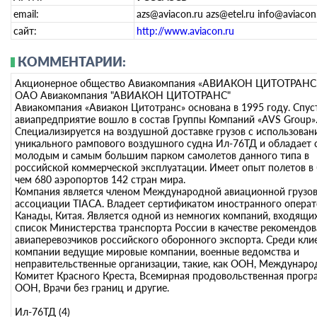
email:
azs@aviacon.ru azs@etel.ru info@aviacon
сайт:
http://www.aviacon.ru
КОММЕНТАРИИ:
Акционерное общество Авиакомпания «АВИАКОН ЦИТОТРАНС
ОАО Авиакомпания "АВИАКОН ЦИТОТРАНС"
Авиакомпания «Авиакон Цитотранс» основана в 1995 году. Спус
авиапредприятие вошло в состав Группы Компаний «AVS Group»
Специализируется на воздушной доставке грузов с использован
уникального рампового воздушного судна Ил-76ТД и обладает
молодым и самым большим парком самолетов данного типа в
российской коммерческой эксплуатации. Имеет опыт полетов в
чем 680 аэропортов 142 стран мира.
Компания является членом Международной авиационной грузо
ассоциации TIACA. Владеет сертификатом иностранного операт
Канады, Китая. Является одной из немногих компаний, входящих
список Министерства транспорта России в качестве рекомендо
авиаперевозчиков российского оборонного экспорта. Среди кли
компании ведущие мировые компании, военные ведомства и
неправительственные организации, такие, как ООН, Междунар
Комитет Красного Креста, Всемирная продовольственная прогр
ООН, Врачи без границ и другие.
Ил-76ТД (4)