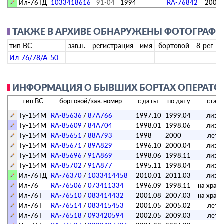
Ил-76ТД
1033418616
91-04
1994
RA-76842
2004.
ТАКЖЕ В АРХИВЕ ОБНАРУЖЕНЫ ФОТОГРАФИИ
тип ВС
зав.н.
регистрация
имя
бортовой
8-рег
Ил-76/78/А-50
ИНФОРМАЦИЯ О БЫВШИХ БОРТАХ ОПЕРАТОРА
тип ВС
бортовой/зав. номер
с даты
по дату
стату
Ту-154М
RA-85636
/
87A766
1997.10
1999.04
лизи
Ту-154М
RA-85609
/
84A704
1998.01
1998.06
лизи
Ту-154М
RA-85651
/
88A793
1998
2000
лета
Ту-154М
RA-85671
/
89A829
1996.10
2000.04
лизи
Ту-154М
RA-85696
/
91A869
1998.06
1998.11
лизи
Ту-154М
RA-85702
/
91A877
1995.11
1998.04
лизи
Ил-76ТД
RA-76370
/
1033414458
2010.01
2011.03
лизи
Ил-76
RA-76506
/
073411334
1996.09
1998.11
на хран
Ил-76Т
RA-76510
/
083414432
2001.08
2007.03
на хран
Ил-76Т
RA-76514
/
083415453
2001.05
2005.02
лета
Ил-76Т
RA-76518
/
093420594
2002.05
2009.03
лета