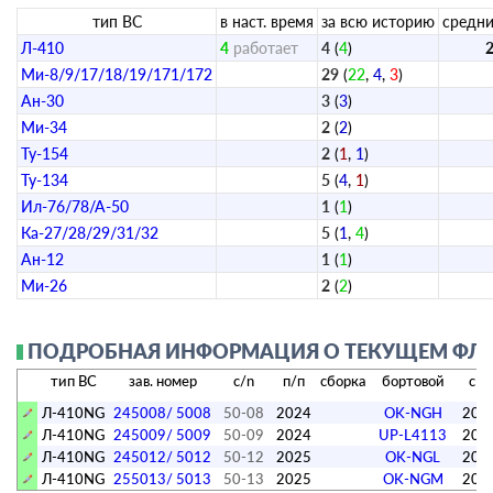
тип ВС
в наст. время
за всю историю
средни
Л-410
4
работает
4
(
4
)
2
Ми-8/9/17/18/19/171/172
29
(
22
,
4
,
3
)
Ан-30
3
(
3
)
Ми-34
2
(
2
)
Ту-154
2
(
1
,
1
)
Ту-134
5
(
4
,
1
)
Ил-76/78/А-50
1
(
1
)
Ка-27/28/29/31/32
5
(
1
,
4
)
Ан-12
1
(
1
)
Ми-26
2
(
2
)
ПОДРОБНАЯ ИНФОРМАЦИЯ О ТЕКУЩЕМ ФЛОТЕ
тип ВС
зав. номер
c/n
п/п
сборка
бортовой
с д
Л-410NG
245008/ 5008
50-08
2024
OK-NGH
202
Л-410NG
245009/ 5009
50-09
2024
UP-L4113
202
Л-410NG
245012/ 5012
50-12
2025
OK-NGL
202
Л-410NG
255013/ 5013
50-13
2025
OK-NGM
202