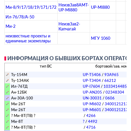
НеизвЗав8АМТ-
Ми-8/9/17/18/19/171/172
UP-MI880
UP-MI880
Ил-76/78/А-50
НеизвЗав2-
Ми-2
Капчагай
неизвестные проекты и
МГУ 1060
единичные экземпляры
ИНФОРМАЦИЯ О БЫВШИХ БОРТАХ ОПЕРАТОРА
тип ВС
бортовой/зав. номе
Ту-154М
UP-T5406
/
93A965
Ту-134АК
UP-T3404
/
66212
Ил-76ТД
UP-I7604
/
1033414485
Ан-12БК
UP-AN205
/
02348304
Ан-30А-100
UN-30031
/
0606
Ми-26Т
UP-MI602
/
34001212133
Ми-26Т
UP-MI601
/
34001212137
? Ми-8Т(ТВ) ?
/
4266
Ми-8Т
?
/
4492
? Ми-8Т(ТВ) ?
/
4716