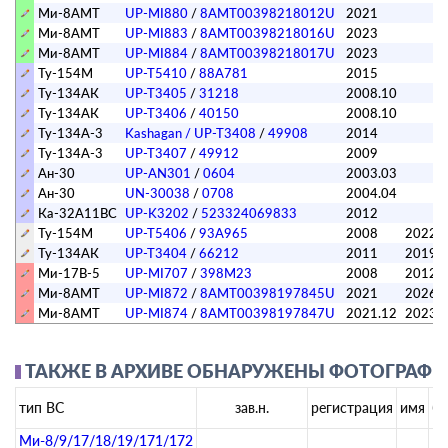
Ми-8АМТ
UP-MI880
/
8AMT00398218012U
2021
Ми-8АМТ
UP-MI883
/
8AMT00398218016U
2023
Ми-8АМТ
UP-MI884
/
8AMT00398218017U
2023
Ту-154М
UP-T5410
/
88A781
2015
Ту-134АК
UP-T3405
/
31218
2008.10
Ту-134АК
UP-T3406
/
40150
2008.10
Ту-134А-3
Kashagan / UP-T3408
/
49908
2014
Ту-134А-3
UP-T3407
/
49912
2009
Ан-30
UP-AN301
/
0604
2003.03
Ан-30
UN-30038
/
0708
2004.04
Ка-32А11BC
UP-K3202
/
523324069833
2012
Ту-154М
UP-T5406
/
93A965
2008
2022.
Ту-134АК
UP-T3404
/
66212
2011
2019
Ми-17В-5
UP-MI707
/
398M23
2008
2012.
Ми-8АМТ
UP-MI872
/
8AMT00398197845U
2021
2026.
Ми-8АМТ
UP-MI874
/
8AMT00398197847U
2021.12
2023.
ТАКЖЕ В АРХИВЕ ОБНАРУЖЕНЫ ФОТОГРАФИИ
тип ВС
зав.н.
регистрация
имя
бо
Ми-8/9/17/18/19/171/172