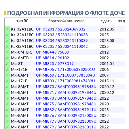
ПОДРОБНАЯ ИНФОРМАЦИЯ О ФЛОТЕ ДОЧЕРН
тип ВС
бортовой/зав. номер
с даты
по да
Ка-32А11BC
UP-K3201
/
523324069832
2012.05
Ка-32А11BC
UP-K3203
/
5233241110038
2025
Ка-32А11BC
UP-K3204
/
5233243110039
2025.08
Ка-32А11BC
UP-K3205
/
5233241110042
2025
Ми-8МТВ-1
UP-MI844
/
95889
2012
Ми-8МТВ-1
UP-MI814
/
96102
2002
Ми-8Т
UP-MI820
/
9775319
2001.01
Ми-171Е
UP-MI705
/
171E00063982801U
2006
Ми-8АМТ
UP-MI869
/
171C00073983304U
2007
Ми-171Е
UP-MI703
/
171E00398147489U
2015.11
Ми-8АМТ
UP-MI870
/
8AMT00398197843U
2020.12
Ми-8АМТ
UP-MI871
/
8AMT00398197844U
2020.12
Ми-8АМТ
UP-MI873
/
8AMT00398197846U
2022
Ми-8АМТ
UP-MI875
/
8AMT00398197848U
2020
Ми-8АМТ
UP-MI882
/
8AMT00398197911U
2025
Ми-8АМТ
UP-MI876
/
8AMT00398218008U
2022
Ми-8АМТ
UP-MI877
/
8AMT00398218009U
2022
Ми-8АМТ
UP-MI879
/
8AMT00398218011U
2022