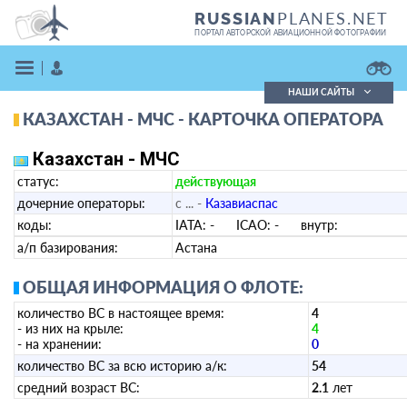
PLANES.NET
RUSSIAN
ПОРТАЛ АВТОРСКОЙ АВИАЦИОННОЙ ФОТОГРАФИИ
НАШИ САЙТЫ
КАЗАХСТАН - МЧС - КАРТОЧКА ОПЕРАТОРА
Поиск фотографий
Поиск в реестре
Казахстан - МЧС
Кратко
Подробно
статус:
действующая
ВОЙТИ
дочерние операторы:
с ... -
Казавиаспас
коды:
IATA:
-
ICAO:
-
внутр:
а/п базирования:
Астана
ОБЩАЯ ИНФОРМАЦИЯ О ФЛОТЕ:
количество ВС в настоящее время:
4
- из них на крыле:
4
ЗАРЕГИСТРИРОВАТЬСЯ
- на хранении:
0
количество ВС за всю историю а/к:
54
средний возраст ВС:
2.1
лет