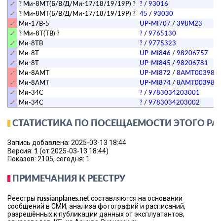
? Ми-8МТ(Б/В/Д/Ми-17/18/19/19Р) ?
?
/
93016
? Ми-8МТ(Б/В/Д/Ми-17/18/19/19Р) ?
45
/
93030
Ми-17В-5
UP-MI707
/
398M23
? Ми-8Т(ТВ) ?
?
/
9765130
Ми-8ТВ
?
/
9775323
Ми-8Т
UP-MI846
/
98206757
Ми-8Т
UP-MI845
/
98206781
Ми-8АМТ
UP-MI872
/
8AMT003981
Ми-8АМТ
UP-MI874
/
8AMT003981
Ми-34С
?
/
9783034203001
Ми-34С
?
/
9783034203002
СТАТИСТИКА ПО ПОСЕЩАЕМОСТИ ЭТОГО РА
Запись добавлена: 2025-03-13 18:44
1
Версия:
(от 2025-03-13 18:44)
Показов: 2105, сегодня: 1
ПРИМЕЧАНИЯ К РЕЕСТРУ
russianplanes.net
Реестры
составляются на основании
сообщений в СМИ, анализа фотографий и расписаний,
разрешённых к публикации данных от эксплуатантов,