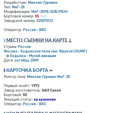
Микоян-Гуревич
Разработчик:
МиГ-25
Тип:
МиГ-25РБ (02Б/РБН)
Модификация:
55
тип
Бортовой номер:
02007033
Заводской номер:
Россия - ВВС
Оператор:
МЕСТО СЪЕМКИ НА КАРТЕ ↓
Россия
Страна:
Москва - Ходынское поле (им. Фрунзе)
(XUMF)
→
Ходынка - Музей авиации
октябрь 2009
Дата:
КАРТОЧКА БОРТА
➦
Микоян-Гуревич МиГ-25
Реестр типа:
1973
Первый полёт:
НАЗ Сокол
Завод-изготовитель:
55
Бортовой:
на хранении
Текущий статус:
Россия - ВКС
Оператор: