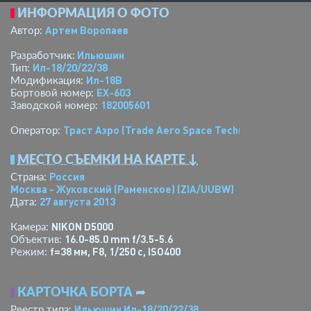
ИНФОРМАЦИЯ О ФОТО
Артем Воропаев
Автор:
Ильюшин
Разработчик:
Ил-18/20/22/38
Тип:
Ил-18В
Модификация:
EX-603
Бортовой номер:
182005601
Заводской номер:
Траст Аэро (Trade Aero Space Technologies)
Оператор:
МЕСТО СЪЕМКИ НА КАРТЕ ↓
Россия
Страна:
Москва - Жуковский (Раменское)
(ZIA/UUBW)
27 августа 2013
Дата:
NIKON D5000
Камера:
16.0-85.0 mm f/3.5-5.6
Объектив:
f=38 мм
,
F8
,
1/250 с
,
ISO400
Режим:
КАРТОЧКА БОРТА
➦
Ильюшин Ил-18/20/22/38
Реестр типа: