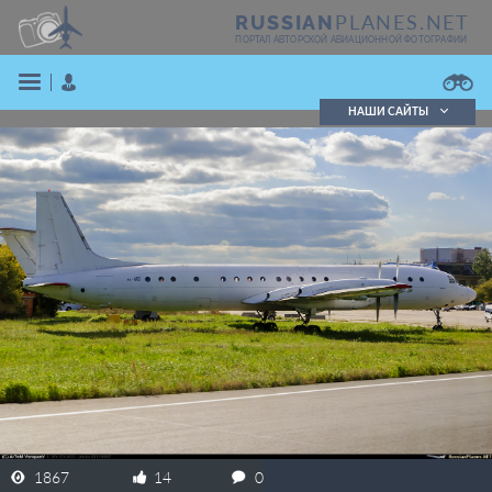
PLANES.NET
RUSSIAN
ПОРТАЛ АВТОРСКОЙ АВИАЦИОННОЙ ФОТОГРАФИИ
НАШИ САЙТЫ
Поиск фотографий
Поиск в реестре
Кратко
Подробно
ВОЙТИ
ЗАРЕГИСТРИРОВАТЬСЯ
1867
14
0