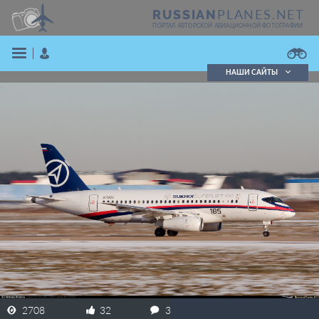
PLANES.NET
RUSSIAN
ПОРТАЛ АВТОРСКОЙ АВИАЦИОННОЙ ФОТОГРАФИИ
НАШИ САЙТЫ
Поиск фотографий
Поиск в реестре
Кратко
Подробно
ВОЙТИ
ЗАРЕГИСТРИРОВАТЬСЯ
2708
32
3