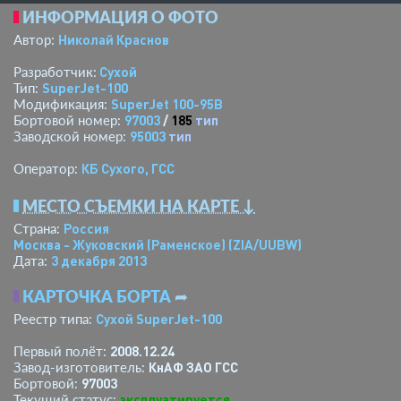
ИНФОРМАЦИЯ О ФОТО
Николай Краснов
Автор:
Сухой
Разработчик:
SuperJet-100
Тип:
SuperJet 100-95B
Модификация:
97003
/
185
тип
Бортовой номер:
95003
тип
Заводской номер:
КБ Сухого, ГСС
Оператор:
МЕСТО СЪЕМКИ НА КАРТЕ ↓
Россия
Страна:
Москва - Жуковский (Раменское)
(ZIA/UUBW)
3 декабря 2013
Дата:
КАРТОЧКА БОРТА
➦
Сухой SuperJet-100
Реестр типа:
2008.12.24
Первый полёт:
КнАФ ЗАО ГСС
Завод-изготовитель:
97003
Бортовой:
эксплуатируется
Текущий статус: