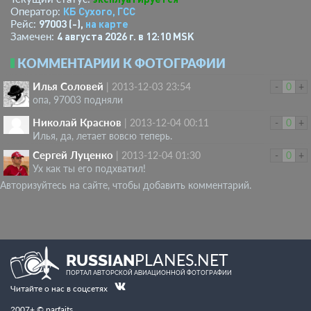
КБ Сухого, ГСС
Оператор:
97003 (-),
на карте
Рейс:
4 августа 2026 г. в 12:10 MSK
Замечен:
КОММЕНТАРИИ К ФОТОГРАФИИ
Илья Соловей
|
2013-12-03 23:54
-
0
+
опа, 97003 подняли
Николай Краснов
|
2013-12-04 00:11
-
0
+
Илья, да, летает вовсю теперь.
Сергей Луценко
|
2013-12-04 01:30
-
0
+
Ух как ты его подхватил!
Авторизуйтесь на сайте, чтобы добавить комментарий.
PLANES.NET
RUSSIAN
ПОРТАЛ АВТОРСКОЙ АВИАЦИОННОЙ ФОТОГРАФИИ
Читайте о нас в соцсетях
2007+ © parfaits