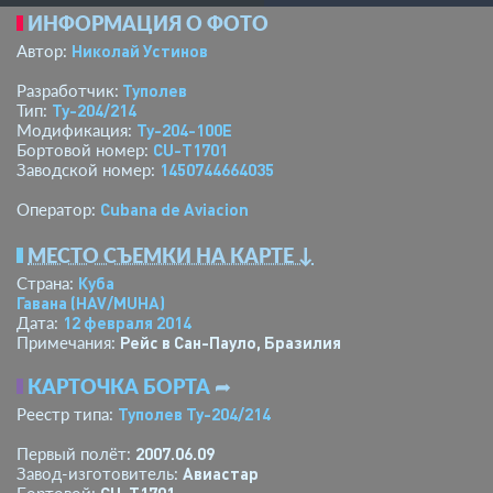
ИНФОРМАЦИЯ О ФОТО
Николай Устинов
Автор:
Туполев
Разработчик:
Ту-204/214
Тип:
Ту-204-100Е
Модификация:
CU-T1701
Бортовой номер:
1450744664035
Заводской номер:
Cubana de Aviacion
Оператор:
МЕСТО СЪЕМКИ НА КАРТЕ ↓
Куба
Страна:
Гавана
(HAV/MUHA)
12 февраля 2014
Дата:
Рейс в Сан-Пауло, Бразилия
Примечания:
КАРТОЧКА БОРТА
➦
Туполев Ту-204/214
Реестр типа:
2007.06.09
Первый полёт:
Авиастар
Завод-изготовитель:
CU-T1701
Бортовой: