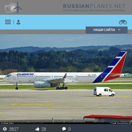
PLANES.NET
RUSSIAN
ПОРТАЛ АВТОРСКОЙ АВИАЦИОННОЙ ФОТОГРАФИИ
НАШИ САЙТЫ
Поиск фотографий
Поиск в реестре
Кратко
Подробно
ВОЙТИ
ЗАРЕГИСТРИРОВАТЬСЯ
3827
28
0