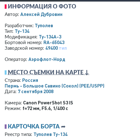
ИНФОРМАЦИЯ О ФОТО
Алексей Дубровин
Автор:
Туполев
Разработчик:
Ту-134
Тип:
Ту-134А-3
Модификация:
RA-65043
Бортовой номер:
49400
тип
Заводской номер:
Аэрофлот-Норд
Оператор:
МЕСТО СЪЕМКИ НА КАРТЕ ↓
Россия
Страна:
Пермь - Большое Савино (Сокол)
(PEE/USPP)
7 сентября 2008
Дата:
Canon PowerShot S3 IS
Камера:
f=72 мм
,
F5.6
,
1/400 с
Режим:
КАРТОЧКА БОРТА
➦
Туполев Ту-134
Реестр типа: