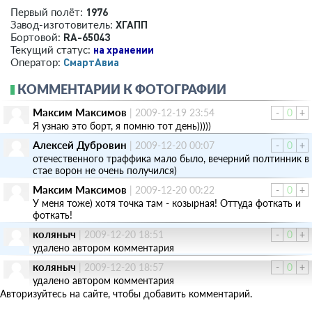
1976
Первый полёт:
ХГАПП
Завод-изготовитель:
RA-65043
Бортовой:
на хранении
Текущий статус:
СмартАвиа
Оператор:
КОММЕНТАРИИ К ФОТОГРАФИИ
Максим Максимов
|
2009-12-19 23:54
-
0
+
Я узнаю это борт, я помню тот день)))))
Алексей Дубровин
|
2009-12-20 00:07
-
0
+
отечественного траффика мало было, вечерний полтинник в
стае ворон не очень получился)
Максим Максимов
|
2009-12-20 00:22
-
0
+
У меня тоже) хотя точка там - козырная! Оттуда фоткать и
фоткать!
коляныч
|
2009-12-20 18:51
-
0
+
удалено автором комментария
коляныч
|
2009-12-20 18:57
-
0
+
удалено автором комментария
Авторизуйтесь на сайте, чтобы добавить комментарий.