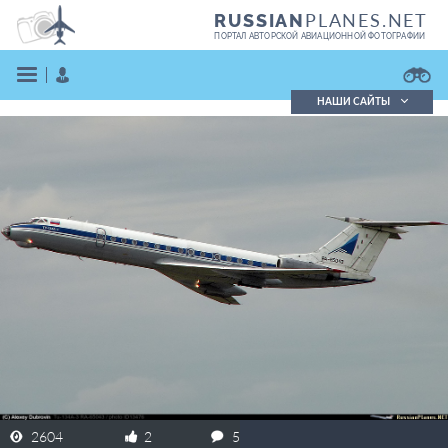
PLANES.NET
RUSSIAN
ПОРТАЛ АВТОРСКОЙ АВИАЦИОННОЙ ФОТОГРАФИИ
НАШИ САЙТЫ
Поиск фотографий
Поиск в реестре
Кратко
Подробно
ВОЙТИ
ЗАРЕГИСТРИРОВАТЬСЯ
2604
2
5