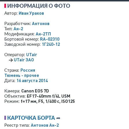
ИНФОРМАЦИЯ О ФОТО
Иван Ураков
Автор:
Антонов
Разработчик:
Ан-2
Тип:
Ан-2ТП
Модификация:
RA-02310
Бортовой номер:
1Г240-12
Заводской номер:
UTair
Оператор:
→
UTair ЗАО
Россия
Страна:
Тюмень - прочее
16 августа 2014
Дата:
Canon EOS 7D
Камера:
EF17-40mm f/4L USM
Объектив:
f=17 мм
,
F5
,
1/400 с
,
ISO125
Режим:
КАРТОЧКА БОРТА
➦
Антонов Ан-2
Реестр типа: