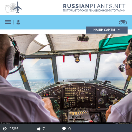
PLANES.NET
RUSSIAN
ПОРТАЛ АВТОРСКОЙ АВИАЦИОННОЙ ФОТОГРАФИИ
НАШИ САЙТЫ
Поиск фотографий
Поиск в реестре
Кратко
Подробно
ВОЙТИ
ЗАРЕГИСТРИРОВАТЬСЯ
2585
7
0