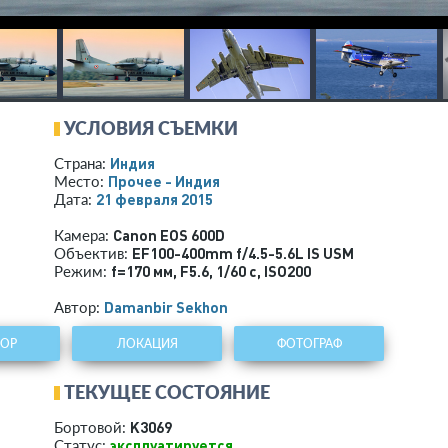
УСЛОВИЯ СЪЕМКИ
Индия
Страна:
Прочее - Индия
Место:
21 февраля 2015
Дата:
Canon EOS 600D
Камера:
EF100-400mm f/4.5-5.6L IS USM
Объектив:
f=170 мм
,
F5.6
,
1/60 с
,
ISO200
Режим:
Damanbir Sekhon
Автор:
ТОР
ЛОКАЦИЯ
ФОТОГРАФ
ТЕКУЩЕЕ СОСТОЯНИЕ
K3069
Бортовой:
эксплуатируется
Статус: