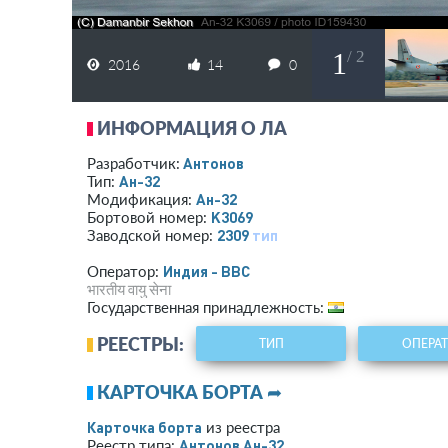
1
/ 2
2016
14
0
ИНФОРМАЦИЯ О ЛА
Антонов
Разработчик:
Ан-32
Тип:
Ан-32
Модификация:
K3069
Бортовой номер:
2309
тип
Заводской номер:
Индия - ВВС
Оператор:
भारतीय वायु सेना
Государственная принадлежность:
РЕЕСТРЫ:
ТИП
ОПЕРА
КАРТОЧКА БОРТА ➦
Карточка борта
из реестра
Антонов Ан-32
Реестр типа: