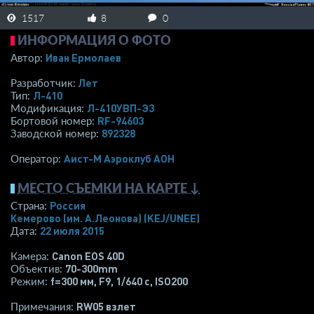
1517
8
0
ИНФОРМАЦИЯ О ФОТО
Иван Ермолаев
Автор:
Лет
Разработчик:
Л-410
Тип:
Л-410УВП-Э3
Модификация:
RF-94603
Бортовой номер:
892328
Заводской номер:
Аист-М Аэроклуб АОН
Оператор:
МЕСТО СЪЕМКИ НА КАРТЕ ↓
Россия
Страна:
Кемерово (им. А.Леонова)
(KEJ/UNEE)
22 июля 2015
Дата:
Canon EOS 40D
Камера:
70-300mm
Объектив:
f=300 мм
,
F9
,
1/640 с
,
ISO200
Режим:
RW05 взлет
Примечания: