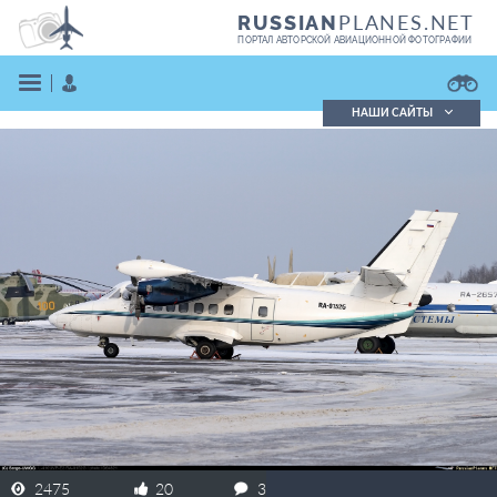
PLANES.NET
RUSSIAN
ПОРТАЛ АВТОРСКОЙ АВИАЦИОННОЙ ФОТОГРАФИИ
НАШИ САЙТЫ
Поиск фотографий
Поиск в реестре
Кратко
Подробно
ВОЙТИ
ЗАРЕГИСТРИРОВАТЬСЯ
2475
20
3