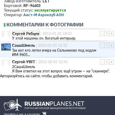
LET
Завод-изготовитель:
RF-94603
Бортовой:
эксплуатируется
Текущий статус:
Аист-М Аэроклуб АОН
Оператор:
КОММЕНТАРИИ К ФОТОГРАФИИ
Сергей Рябцев
-
0
+
|
2012-01-31 18:01
У этой машины оч. богатый интерьер.
СашаШмель
|
2012-02-01 12:32
-
0
+
Так вот кто летел вчера на Сельниково под кодом
ИМ-9601...
Сергей-УВГГ
|
2012-02-01 12:45
-
0
+
2СашаШмель
Я Вам ответил на этот вопрос ещё утром — на "сканнере".
Авторизуйтесь на сайте, чтобы добавить комментарий.
PLANES.NET
RUSSIAN
ПОРТАЛ АВТОРСКОЙ АВИАЦИОННОЙ ФОТОГРАФИИ
Читайте о нас в соцсетях