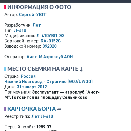
ИНФОРМАЦИЯ О ФОТО
Сергей-УВГГ
Автор:
Лет
Разработчик:
Л-410
Тип:
Л-410УВП-Э3
Модификация:
RA-0152G
Бортовой номер:
892328
Заводской номер:
Аист-М Аэроклуб АОН
Оператор:
МЕСТО СЪЕМКИ НА КАРТЕ ↓
Россия
Страна:
Нижний Новгород - Стригино
(GOJ/UWGG)
31 января 2012
Дата:
Эксплуатант — аэроклуб "Аист-
Примечания:
М". Готовится на площадку Сельниково.
КАРТОЧКА БОРТА
➦
Лет Л-410
Реестр типа:
1989.07
Первый полёт: