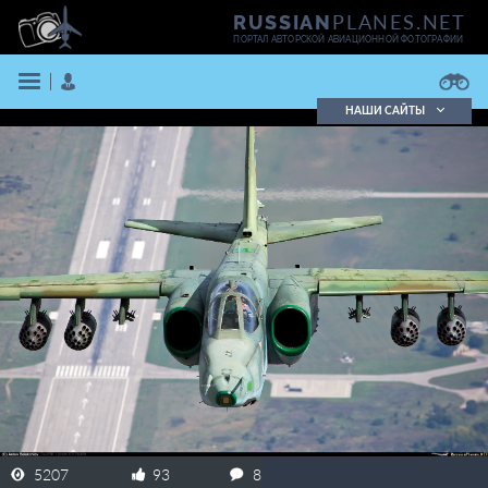
PLANES.NET
RUSSIAN
ПОРТАЛ АВТОРСКОЙ АВИАЦИОННОЙ ФОТОГРАФИИ
НАШИ САЙТЫ
Поиск фотографий
Поиск в реестре
Кратко
Подробно
ВОЙТИ
ЗАРЕГИСТРИРОВАТЬСЯ
5207
93
8