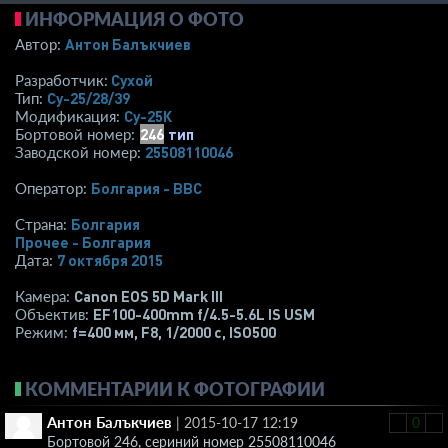
ИНФОРМАЦИЯ О ФОТО
Антон Балъкчиев
Автор:
Сухой
Разработчик:
Су-25/28/39
Тип:
Су-25К
Модификация:
246
тип
Бортовой номер:
25508110046
Заводской номер:
Болгария - ВВС
Оператор:
Болгария
Страна:
Прочее - Болгария
7 октября 2015
Дата:
Canon EOS 5D Mark III
Камера:
EF100-400mm f/4.5-5.6L IS USM
Объектив:
f=400 мм
,
F8
,
1/2000 с
,
ISO500
Режим:
КОММЕНТАРИИ К ФОТОГРАФИИ
Антон Балъкчиев
|
2015-10-17 12:19
-
0
+
Бортовой 246, сериний номер 25508110046