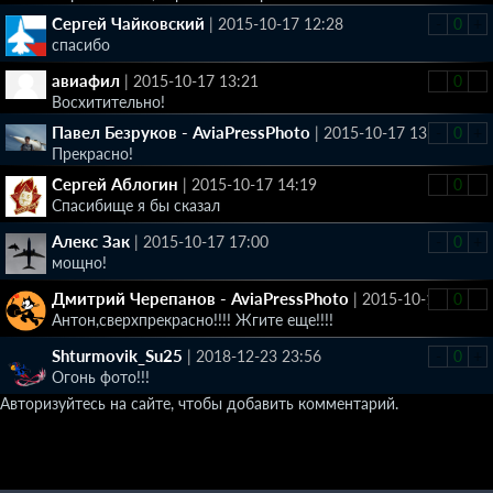
Сергей Чайковский
|
2015-10-17 12:28
-
0
+
спасибо
авиафил
|
2015-10-17 13:21
-
0
+
Восхитительно!
Павел Безруков - AviaPressPhoto
|
2015-10-17 13:52
-
0
+
Прекрасно!
Сергей Аблогин
|
2015-10-17 14:19
-
0
+
Спасибище я бы сказал
Алекс Зак
|
2015-10-17 17:00
-
0
+
мощно!
Дмитрий Черепанов - AviaPressPhoto
|
2015-10-17 20:14
-
0
+
Антон,сверхпрекрасно!!!! Жгите еще!!!!
Shturmovik_Su25
|
2018-12-23 23:56
-
0
+
Огонь фото!!!
Авторизуйтесь на сайте, чтобы добавить комментарий.