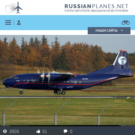
PLANES.NET
RUSSIAN
ПОРТАЛ АВТОРСКОЙ АВИАЦИОННОЙ ФОТОГРАФИИ
НАШИ САЙТЫ
Поиск фотографий
Поиск в реестре
Кратко
Подробно
ВОЙТИ
ЗАРЕГИСТРИРОВАТЬСЯ
3503
31
0