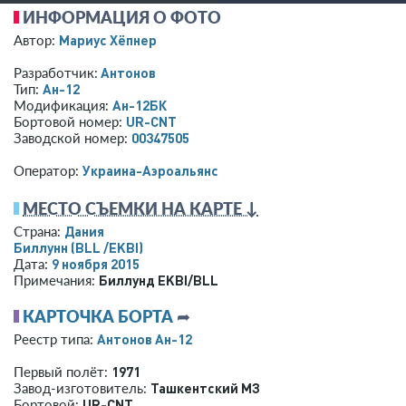
ИНФОРМАЦИЯ О ФОТО
Мариус Хёпнер
Автор:
Антонов
Разработчик:
Ан-12
Тип:
Ан-12БК
Модификация:
UR-CNT
Бортовой номер:
00347505
Заводской номер:
Украина-Аэроальянс
Оператор:
МЕСТО СЪЕМКИ НА КАРТЕ ↓
Дания
Страна:
Биллунн
(BLL /EKBI)
9 ноября 2015
Дата:
Биллунд EKBI/BLL
Примечания:
КАРТОЧКА БОРТА
➦
Антонов Ан-12
Реестр типа:
1971
Первый полёт:
Ташкентский МЗ
Завод-изготовитель:
UR-CNT
Бортовой: