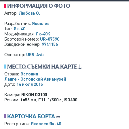
ИНФОРМАЦИЯ О ФОТО
Любовь O.
Автор:
Яковлев
Разработчик:
Як-40
Тип:
Як-40К
Модификация:
UR-87590
Бортовой номер:
9741156
Заводской номер:
UES-Avia
Оператор:
МЕСТО СЪЕМКИ НА КАРТЕ ↓
Эстония
Страна:
Ланге - Эстонский Авиамузей
14 июля 2015
Дата:
NIKON D3100
Камера:
f=55 мм
,
F11
,
1/500 с
,
ISO400
Режим:
КАРТОЧКА БОРТА
➦
Яковлев Як-40
Реестр типа: