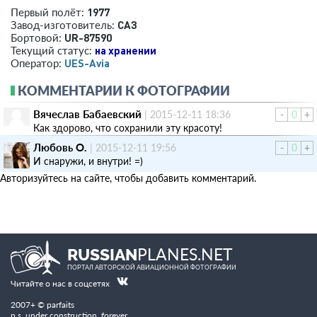
1977
Первый полёт:
САЗ
Завод-изготовитель:
UR-87590
Бортовой:
на хранении
Текущий статус:
UES-Avia
Оператор:
КОММЕНТАРИИ К ФОТОГРАФИИ
Вячеслав Бабаевский
|
2015-12-11 18:36
-
0
+
Как здорово, что сохранили эту красоту!
Любовь O.
|
2015-12-11 19:56
-
0
+
И снаружи, и внутри! =)
Авторизуйтесь на сайте, чтобы добавить комментарий.
PLANES.NET
RUSSIAN
ПОРТАЛ АВТОРСКОЙ АВИАЦИОННОЙ ФОТОГРАФИИ
Читайте о нас в соцсетях
2007+ © parfaits
p.s. under construction. forever.