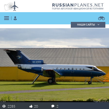
PLANES.NET
RUSSIAN
ПОРТАЛ АВТОРСКОЙ АВИАЦИОННОЙ ФОТОГРАФИИ
НАШИ САЙТЫ
Поиск фотографий
Поиск в реестре
Кратко
Подробно
ВОЙТИ
ЗАРЕГИСТРИРОВАТЬСЯ
2285
20
2