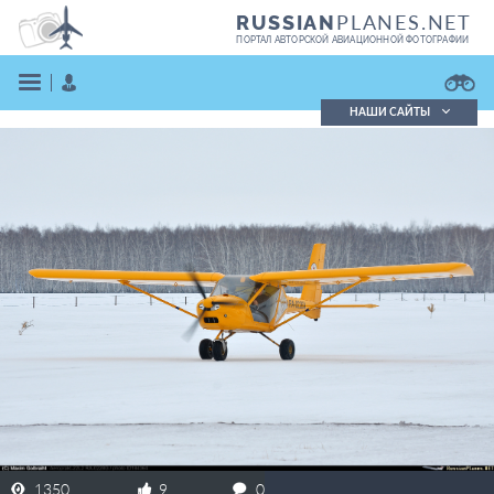
PLANES.NET
RUSSIAN
ПОРТАЛ АВТОРСКОЙ АВИАЦИОННОЙ ФОТОГРАФИИ
НАШИ САЙТЫ
Поиск фотографий
Поиск в реестре
Кратко
Подробно
ВОЙТИ
ЗАРЕГИСТРИРОВАТЬСЯ
1350
9
0