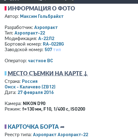
ИНФОРМАЦИЯ О ФОТО
Максим Гольбрайхт
Автор:
Аэропракт
Разработчик:
Аэропракт-22
Тип:
А-22Л2
Модификация:
RA-0228G
Бортовой номер:
507
тип
Заводской номер:
­частное ВС­
Оператор:
МЕСТО СЪЕМКИ НА КАРТЕ ↓
Россия
Страна:
Омск - Калачево
(ZB12)
27 февраля 2016
Дата:
NIKON D90
Камера:
f=130 мм
,
F10
,
1/400 с
,
ISO200
Режим:
КАРТОЧКА БОРТА
➦
Аэропракт Аэропракт-22
Реестр типа: