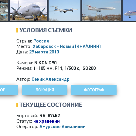
УСЛОВИЯ СЪЕМКИ
Россия
Страна:
Хабаровск - Новый
(KHV/UHHH)
Место:
29 марта 2010
Дата:
NIKON D90
Камера:
f=105 мм
,
F11
,
1/500 с
,
ISO200
Режим:
Сеник Александр
Автор:
ТОР
ЛОКАЦИЯ
ФОТОГРАФ
ТЕКУЩЕЕ СОСТОЯНИЕ
RA-87452
Бортовой:
на хранении
Статус:
Амурские Авиалинии
Оператор: