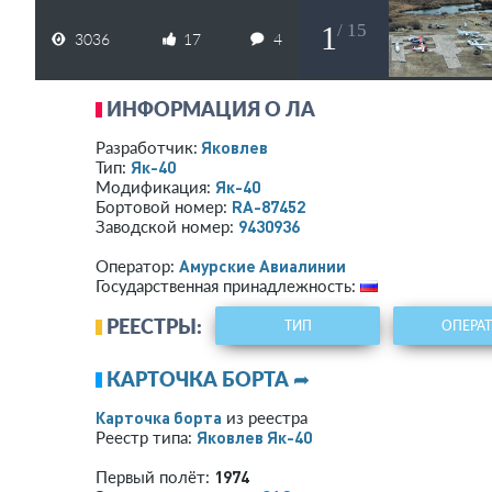
1
/ 15
3036
17
4
ИНФОРМАЦИЯ О ЛА
Яковлев
Разработчик:
Як-40
Тип:
Як-40
Модификация:
RA-87452
Бортовой номер:
9430936
Заводской номер:
Амурские Авиалинии
Оператор:
Государственная принадлежность:
РЕЕСТРЫ:
ТИП
ОПЕРА
КАРТОЧКА БОРТА ➦
Карточка борта
из реестра
Яковлев Як-40
Реестр типа:
1974
Первый полёт: