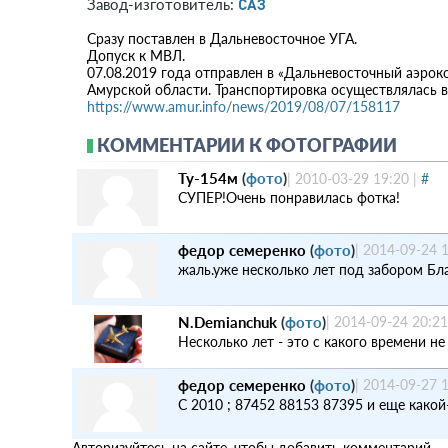
САЗ
Завод-изготовитель:
Сразу поставлен в Дальневосточное УГА.
Допуск к МВЛ.
07.08.2019 года отправлен в «Дальневосточный аэрок
Амурской области. Транспортировка осуществлялась
https://www.amur.info/news/2019/08/07/158117
КОММЕНТАРИИ К ФОТОГРАФИИ
Ту-154м
(
фото
)
|
2010-03-29 19:20
|
#
СУПЕР!Очень понравилась фотка!
федор семеренко
(
фото
)
|
2014-09-24 
жаль.уже несколько лет под забором Бл
N.Demianchuk
(
фото
)
|
2014-09-24 20:21
Несколько лет - это с какого времени не
федор семеренко
(
фото
)
|
2014-09-27 
С 2010 ; 87452 88153 87395 и еще какой
Авторизуйтесь на сайте, чтобы добавить комментарий.