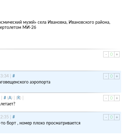
осмический музей» села Ивановка, Ивановского района,
 вертолетом МИ-26
-
0
+
13:34
|
#
-
0
+
аговещенского аэропорта
|
#
(
A
)
|
(
R
)
|
-
0
+
 летает?
12:35
|
#
-
0
+
-то борт , номер плохо просматривается