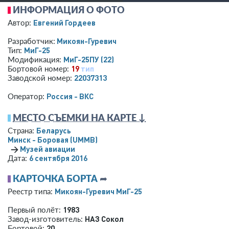
ИНФОРМАЦИЯ О ФОТО
Евгений Гордеев
Автор:
Микоян-Гуревич
Разработчик:
МиГ-25
Тип:
МиГ-25ПУ (22)
Модификация:
19
тип
Бортовой номер:
22037313
Заводской номер:
Россия - ВКС
Оператор:
МЕСТО СЪЕМКИ НА КАРТЕ ↓
Беларусь
Страна:
Минск - Боровая
(UMMB)
→
Музей авиации
6 сентября 2016
Дата:
КАРТОЧКА БОРТА
➦
Микоян-Гуревич МиГ-25
Реестр типа:
1983
Первый полёт:
НАЗ Сокол
Завод-изготовитель:
20
Бортовой: