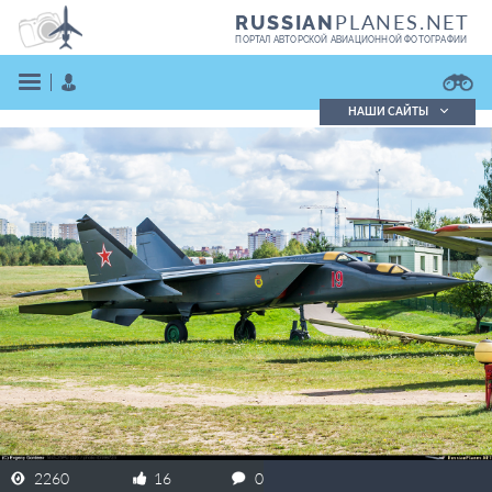
PLANES.NET
RUSSIAN
ПОРТАЛ АВТОРСКОЙ АВИАЦИОННОЙ ФОТОГРАФИИ
НАШИ САЙТЫ
Поиск фотографий
Поиск в реестре
Кратко
Подробно
ВОЙТИ
ЗАРЕГИСТРИРОВАТЬСЯ
2260
16
0