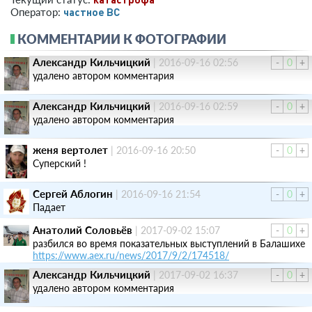
­частное ВС­
Оператор:
КОММЕНТАРИИ К ФОТОГРАФИИ
Александр Кильчицкий
|
2016-09-16 02:56
-
0
+
удалено автором комментария
Александр Кильчицкий
|
2016-09-16 02:59
-
0
+
удалено автором комментария
женя вертолет
|
2016-09-16 20:50
-
0
+
Суперский !
Сергей Аблогин
|
2016-09-16 21:54
-
0
+
Падает
Анатолий Соловьёв
|
2017-09-02 15:07
-
0
+
разбился во время показательных выступлений в Балашихе
https://www.aex.ru/news/2017/9/2/174518/
Александр Кильчицкий
|
2017-09-02 16:37
-
0
+
удалено автором комментария