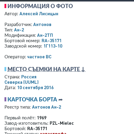
ИНФОРМАЦИЯ О ФОТО
Алексей Лисицын
Автор:
Антонов
Разработчик:
Ан-2
Тип:
Ан-2ТП
Модификация:
RA-35171
Бортовой номер:
1Г113-10
Заводской номер:
­частное ВС­
Оператор:
МЕСТО СЪЕМКИ НА КАРТЕ ↓
Россия
Страна:
Северка
(UUML)
10 сентября 2016
Дата:
КАРТОЧКА БОРТА
➦
Антонов Ан-2
Реестр типа:
1969
Первый полёт:
PZL-Mielec
Завод-изготовитель:
RA-35171
Бортовой:
катастрофа
Текущий статус: