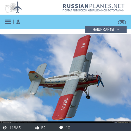
PLANES.NET
RUSSIAN
ПОРТАЛ АВТОРСКОЙ АВИАЦИОННОЙ ФОТОГРАФИИ
НАШИ САЙТЫ
Поиск фотографий
Поиск в реестре
Кратко
Подробно
ВОЙТИ
ЗАРЕГИСТРИРОВАТЬСЯ
11865
82
10