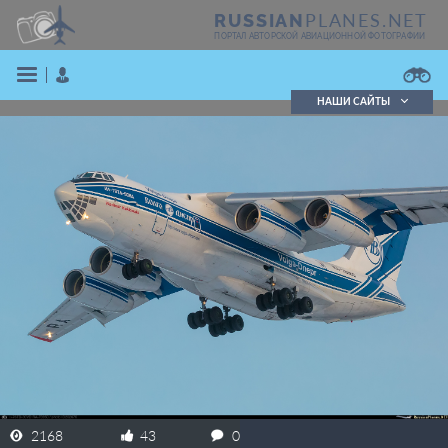
PLANES.NET
RUSSIAN
ПОРТАЛ АВТОРСКОЙ АВИАЦИОННОЙ ФОТОГРАФИИ
НАШИ САЙТЫ
Поиск фотографий
Поиск в реестре
Кратко
Подробно
ВОЙТИ
ЗАРЕГИСТРИРОВАТЬСЯ
2168
43
0