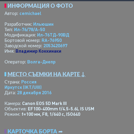
ИНФОРМАЦИЯ О ФОТО
cemichael
Автор:
Ильюшин
Разработчик:
Ил-76/78/А-50
Тип:
Ил-76ТД-90ВД
Модификация:
RA-76950
Бортовой номер:
2053420697
Заводской номер:
Владимир Коккинаки
Имя:
Волга-Днепр
Оператор:
МЕСТО СЪЕМКИ НА КАРТЕ ↓
Россия
Страна:
Иркутск
(IKT/UIII)
28 декабря 2016
Дата:
Canon EOS 5D Mark III
Камера:
EF100-400mm f/4.5-5.6L IS USM
Объектив:
f=100 мм
,
F8
,
1/640 с
,
ISO640
Режим:
КАРТОЧКА БОРТА
➦