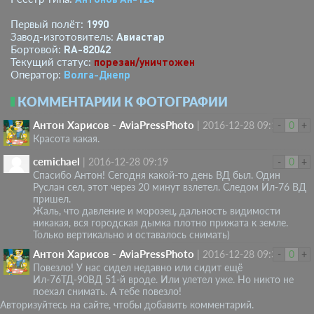
1990
Первый полёт:
Авиастар
Завод-изготовитель:
RA-82042
Бортовой:
порезан/уничтожен
Текущий статус:
Волга-Днепр
Оператор:
КОММЕНТАРИИ К ФОТОГРАФИИ
Антон Харисов - AviaPressPhoto
|
2016-12-28 09:10
-
0
+
Красота какая.
cemichael
|
2016-12-28 09:19
-
0
+
Спасибо Антон! Сегодня какой-то день ВД был. Один
Руслан сел, этот через 20 минут взлетел. Следом Ил-76 ВД
пришел.
Жаль, что давление и морозец, дальность видимости
никакая, вся городская дымка плотно прижата к земле.
Только вертикально и оставалось снимать)
Антон Харисов - AviaPressPhoto
|
2016-12-28 09:38
-
0
+
Повезло! У нас сидел недавно или сидит ещё
Ил-76ТД-90ВД 51-й вроде. Или улетел уже. Но никто не
поехал снимать. А тебе повезло!
Авторизуйтесь на сайте, чтобы добавить комментарий.