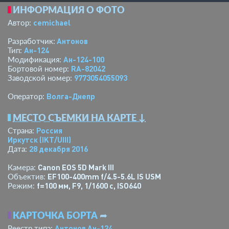
ИНФОРМАЦИЯ О ФОТО
cemichael
Автор:
Антонов
Разработчик:
Ан-124
Тип:
Ан-124-100
Модификация:
RA-82042
Бортовой номер:
9773054055093
Заводской номер:
Волга-Днепр
Оператор:
МЕСТО СЪЕМКИ НА КАРТЕ ↓
Россия
Страна:
Иркутск
(IKT/UIII)
28 декабря 2016
Дата:
Canon EOS 5D Mark III
Камера:
EF100-400mm f/4.5-5.6L IS USM
Объектив:
f=100 мм
,
F9
,
1/1600 с
,
ISO640
Режим:
КАРТОЧКА БОРТА
➦
Антонов Ан-124
Реестр типа: