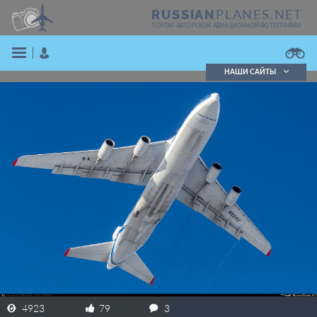
PLANES.NET
RUSSIAN
ПОРТАЛ АВТОРСКОЙ АВИАЦИОННОЙ ФОТОГРАФИИ
НАШИ САЙТЫ
Поиск фотографий
Поиск в реестре
Кратко
Подробно
ВОЙТИ
ЗАРЕГИСТРИРОВАТЬСЯ
4923
79
3