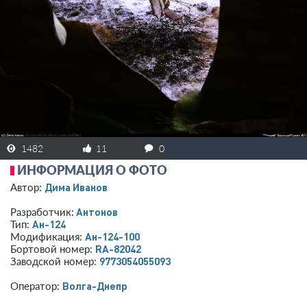
1482
11
0
ИНФОРМАЦИЯ О ФОТО
Дима Иванов
Автор:
Антонов
Разработчик:
Ан-124
Тип:
Ан-124-100
Модификация:
RA-82042
Бортовой номер:
9773054055093
Заводской номер:
Волга-Днепр
Оператор: