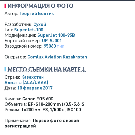
ИНФОРМАЦИЯ О ФОТО
Георгий Бовтик
Автор:
Сухой
Разработчик:
SuperJet-100
Тип:
SuperJet 100-95B
Модификация:
UP-SJ001
Бортовой номер:
95060
тип
Заводской номер:
Comlux Aviation Kazakhstan
Оператор:
МЕСТО СЪЕМКИ НА КАРТЕ ↓
Казахстан
Страна:
Алматы
(ALA/UAAA)
10 февраля 2017
Дата:
Canon EOS 60D
Камера:
EF-S18-200mm f/3.5-5.6 IS
Объектив:
f=200 мм
,
F8
,
1/500 с
,
ISO100
Режим:
Первое фото с новой
Примечания:
регистрацией