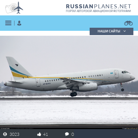
PLANES.NET
RUSSIAN
ПОРТАЛ АВТОРСКОЙ АВИАЦИОННОЙ ФОТОГРАФИИ
НАШИ САЙТЫ
Поиск фотографий
Поиск в реестре
Кратко
Подробно
ВОЙТИ
ЗАРЕГИСТРИРОВАТЬСЯ
3023
41
0