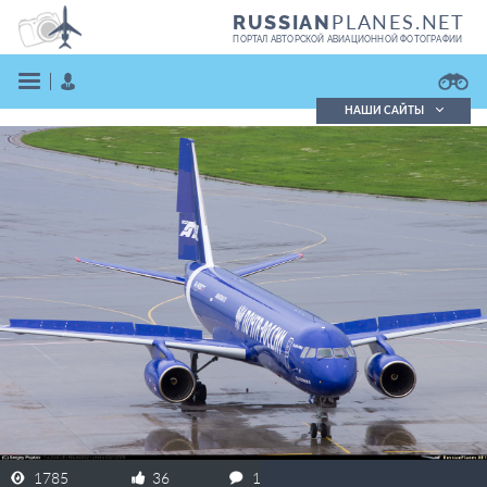
PLANES.NET
RUSSIAN
ПОРТАЛ АВТОРСКОЙ АВИАЦИОННОЙ ФОТОГРАФИИ
НАШИ САЙТЫ
Поиск фотографий
Поиск в реестре
Кратко
Подробно
ВОЙТИ
ЗАРЕГИСТРИРОВАТЬСЯ
1785
36
1