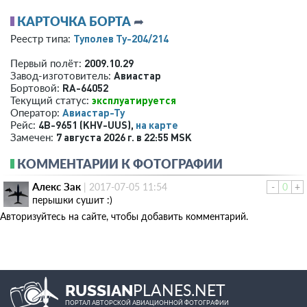
КАРТОЧКА БОРТА
➦
Туполев Ту-204/214
Реестр типа:
2009.10.29
Первый полёт:
Авиастар
Завод-изготовитель:
RA-64052
Бортовой:
эксплуатируется
Текущий статус:
Авиастар-Ту
Оператор:
4B-9651 (KHV-UUS),
на карте
Рейс:
7 августа 2026 г. в 22:55 MSK
Замечен:
КОММЕНТАРИИ К ФОТОГРАФИИ
Алекс Зак
|
2017-07-05 11:54
-
0
+
перышки сушит :)
Авторизуйтесь на сайте, чтобы добавить комментарий.
PLANES.NET
RUSSIAN
ПОРТАЛ АВТОРСКОЙ АВИАЦИОННОЙ ФОТОГРАФИИ