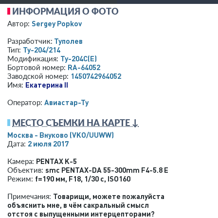
ИНФОРМАЦИЯ О ФОТО
Sergey Popkov
Автор:
Туполев
Разработчик:
Ту-204/214
Тип:
Ту-204С(Е)
Модификация:
RA-64052
Бортовой номер:
1450742964052
Заводской номер:
Екатерина II
Имя:
Авиастар-Ту
Оператор:
МЕСТО СЪЕМКИ НА КАРТЕ ↓
Москва - Внуково
(VKO/UUWW)
2 июля 2017
Дата:
PENTAX K-5
Камера:
smc PENTAX-DA 55-300mm F4-5.8 ED
Объектив:
f=190 мм
,
F18
,
1/30 с
,
ISO160
Режим:
Товарищи, можете пожалуйста
Примечания:
объяснить мне, в чём сакральный смысл
отстоя с выпущенными интерцепторами?