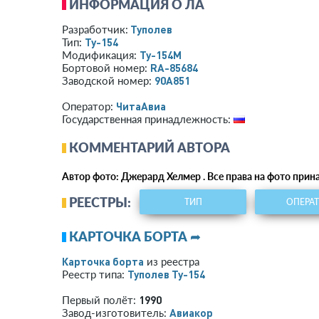
ИНФОРМАЦИЯ О ЛА
Туполев
Разработчик:
Ту-154
Тип:
Ту-154М
Модификация:
RA-85684
Бортовой номер:
90A851
Заводской номер:
ЧитаАвиа
Оператор:
Государственная принадлежность:
КОММЕНТАРИЙ АВТОРА
Автор фото: Джерард Хелмер . Все права на фото при
РЕЕСТРЫ:
ТИП
ОПЕРА
КАРТОЧКА БОРТА ➦
Карточка борта
из реестра
Туполев Ту-154
Реестр типа:
1990
Первый полёт:
Авиакор
Завод-изготовитель: