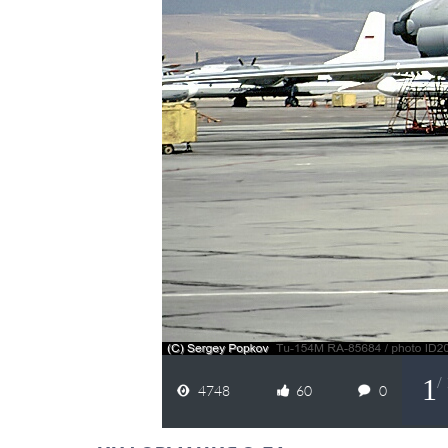
1
/
4748
60
0