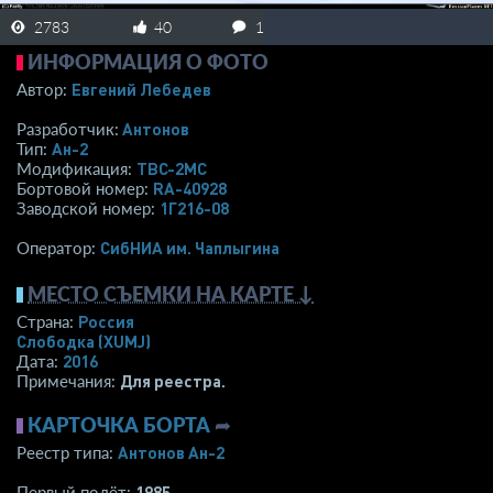
2783
40
1
ИНФОРМАЦИЯ О ФОТО
Евгений Лебедев
Автор:
Антонов
Разработчик:
Ан-2
Тип:
ТВС-2МС
Модификация:
RA-40928
Бортовой номер:
1Г216-08
Заводской номер:
СибНИА им. Чаплыгина
Оператор:
МЕСТО СЪЕМКИ НА КАРТЕ ↓
Россия
Страна:
Слободка
(XUMJ)
2016
Дата:
Для реестра.
Примечания:
КАРТОЧКА БОРТА
➦
Антонов Ан-2
Реестр типа:
1985
Первый полёт: